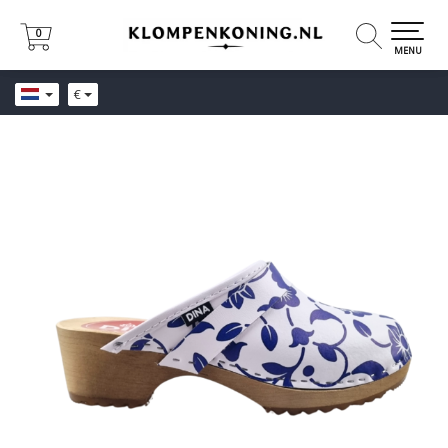
0
0
MENU
€