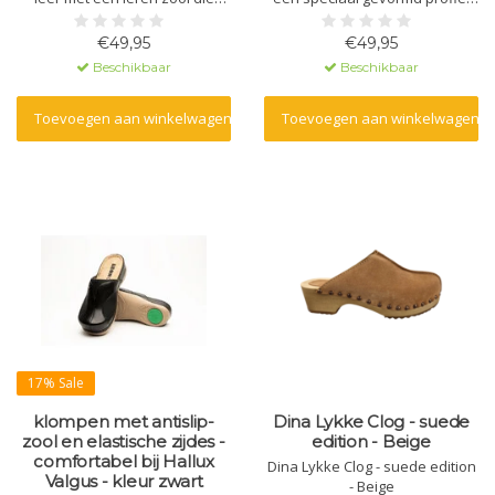
massagegel bevat. De zool is
en massagegel. Gemaakt van
gemaakt van polyurethaan met
natuurlijk materiaal - leer - en
€49,95
€49,95
een antislipnop. De bovenkant
een polyurethaan zool.
Beschikbaar
Beschikbaar
is voorzien van een
klittenbandsluiting voor een
goede pasvorm.
Toevoegen aan winkelwagen
Toevoegen aan winkelwagen
17% Sale
klompen met antislip-
Dina Lykke Clog - suede
zool en elastische zijdes -
edition - Beige
comfortabel bij Hallux
Dina Lykke Clog - suede edition
Valgus - kleur zwart
- Beige