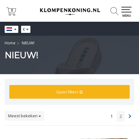
0
0
MENU
€
Home
NIEUW!
NIEUW!
Open filters
Meest bekeken
1
2