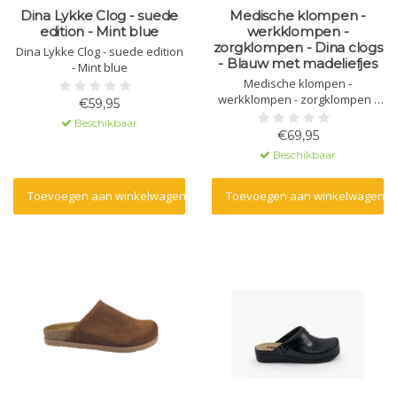
Dina Lykke Clog - suede
Medische klompen -
edition - Mint blue
werkklompen -
zorgklompen - Dina clogs
Dina Lykke Clog - suede edition
- Blauw met madeliefjes
- Mint blue
Medische klompen -
werkklompen - zorgklompen -
€59,95
Dina clogs - Blauw met
Beschikbaar
madeliefjes
€69,95
Beschikbaar
Toevoegen aan winkelwagen
Toevoegen aan winkelwagen