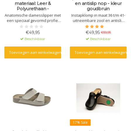
materiaal: Leer &
en antislip nop - kleur
Polyurethaan -
goudbruin
Anatomische damesslipper met
Instapklomp in maat 36 t/m 41-
een speciaal gevormd profiel
uitneembare zool en antislip
en massagegel. Gemaakt van
nop - kleur goudbruin
natuurlijk materiaal - leer - en
€49,95
€49,95
€59,95
een polyurethaan zool.
Beschikbaar
Beschikbaar
Toevoegen aan winkelwagen
Toevoegen aan winkelwagen
17% Sale