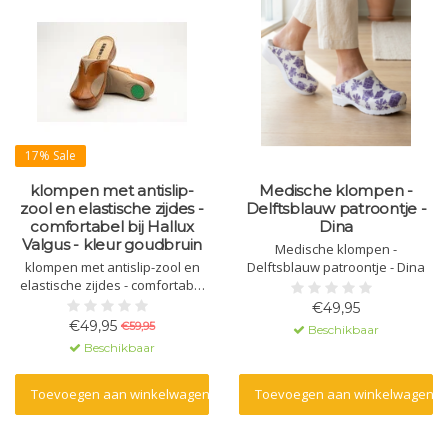
17% Sale
klompen met antislip-
Medische klompen -
zool en elastische zijdes -
Delftsblauw patroontje -
comfortabel bij Hallux
Dina
Valgus - kleur goudbruin
Medische klompen -
klompen met antislip-zool en
Delftsblauw patroontje - Dina
elastische zijdes - comfortabel
bij Hallux Valgus - kleur
€49,95
goudbruin
€49,95
€59,95
Beschikbaar
Beschikbaar
Toevoegen aan winkelwagen
Toevoegen aan winkelwagen