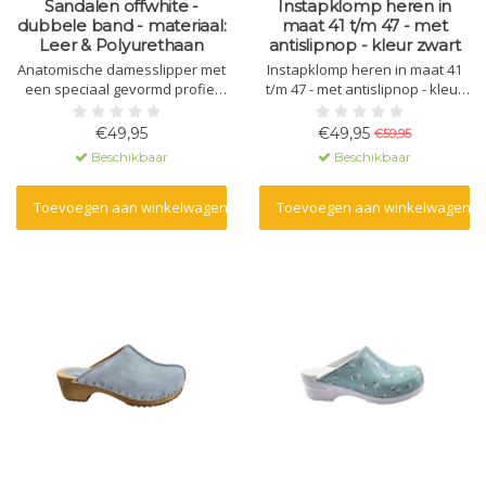
Sandalen offwhite -
Instapklomp heren in
dubbele band - materiaal:
maat 41 t/m 47 - met
Leer & Polyurethaan
antislipnop - kleur zwart
Anatomische damesslipper met
Instapklomp heren in maat 41
een speciaal gevormd profiel
t/m 47 - met antislipnop - kleur
en massagegel. Gemaakt van
zwart
natuurlijk materiaal - leer - en
€49,95
€49,95
€59,95
een polyurethaan zool.
Beschikbaar
Beschikbaar
Toevoegen aan winkelwagen
Toevoegen aan winkelwagen