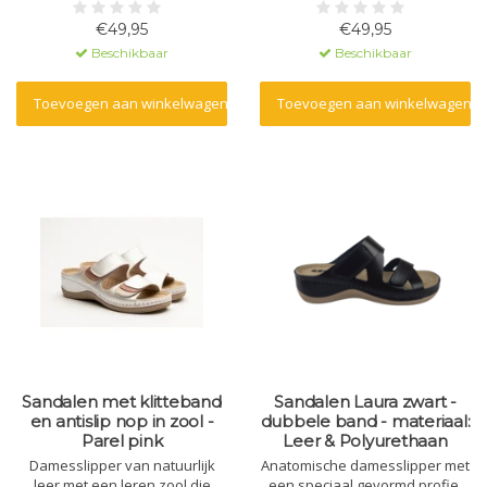
Dina
en massagegel. Gemaakt van
natuurlijk materiaal - leer - en
€49,95
€49,95
een polyurethaan zool.
Beschikbaar
Beschikbaar
Toevoegen aan winkelwagen
Toevoegen aan winkelwagen
Sandalen met klitteband
Sandalen Laura zwart -
en antislip nop in zool -
dubbele band - materiaal:
Parel pink
Leer & Polyurethaan
Damesslipper van natuurlijk
Anatomische damesslipper met
leer met een leren zool die
een speciaal gevormd profiel