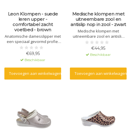
Leon Klompen - suede
Medische klompen met
leren upper -
uitneembare zool en
comfortabel zacht
antislip nop in zool - zwart
voetbed - brown
Medische klompen met
Anatomische damesslipper met
uitneembare zool en antislip
een speciaal gevormd profiel
nop in zool - zwart
en massagegel. Gemaakt van
€44,95
natuurlijk materiaal - leer - en
€69,95
Beschikbaar
een polyurethaan zool.
Beschikbaar
Toevoegen aan winkelwagen
Toevoegen aan winkelwagen