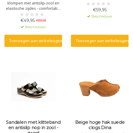
klompen met antislip-zool en
elastische zijdes - comfortabel
€59,95
bij Hallux Valgus - kleur zwart
Beschikbaar
€49,95
€59,95
Beschikbaar
Toevoegen aan winkelwagen
Toevoegen aan winkelwagen
Sandalen met klitteband
Beige hoge hak suede
en antislip nop in zool -
clogs Dina
zwart