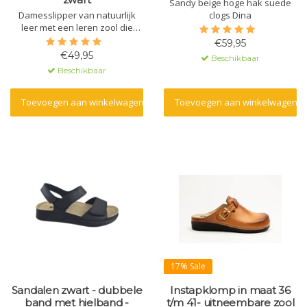
Sandy beige hoge hak suede
Damesslipper van natuurlijk
clogs Dina
leer met een leren zool die
massagegel bevat. De zool is
€59,95
gemaakt van polyurethaan met
€49,95
Beschikbaar
een antislipnop. De bovenkant
Beschikbaar
is voorzien van een
klittenbandsluiting voor een
goede pasvorm.
Toevoegen aan winkelwagen
Toevoegen aan winkelwagen
17% Sale
Sandalen zwart - dubbele
Instapklomp in maat 36
band met hielband -
t/m 41- uitneembare zool