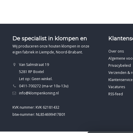
De specialist in klompen en
Klantens
Wij produceren onze houten klompen in onze
Over ons
eigen fabriek in Liempde, Noord-Brabant.
Algemene voo
Van Salmstraat 19
Privacybeleid
5281 RP Boxtel
Verzenden & r
Let op: Geen winkel.
Klantenservice
0411-700272 (ma-vr 10u-13u)
Vacatures
info@klompenkoning.nl
RSS-feed
KVK nummer: KVK 62181432
btw-nummer: NL854699417B01