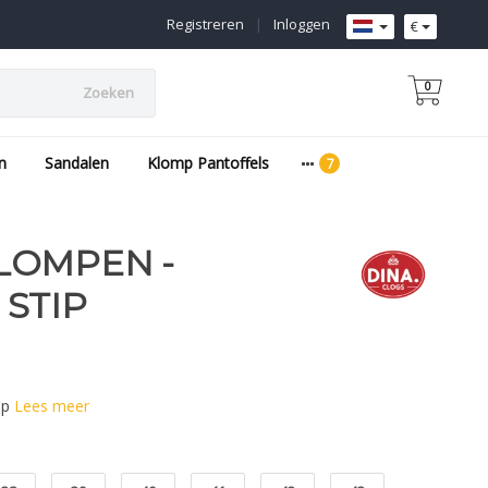
Registreren
|
Inloggen
€
0
Zoeken
n
Sandalen
Klomp Pantoffels
LOMPEN -
STIP
ip
Lees meer