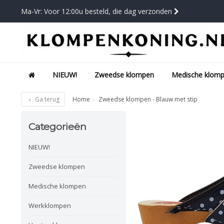
Ma-Vr: Voor 12:00u besteld, die dag verzonden
NIEUW!
Zweedse klompen
Medische klom
Ga terug
Home
Zweedse klompen - Blauw met stip
Categorieën
NIEUW!
Zweedse klompen
Medische klompen
Werkklompen