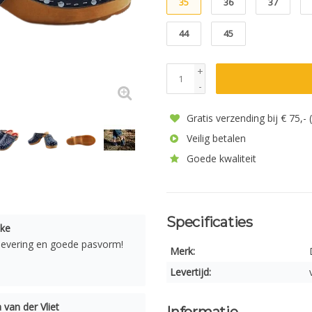
35
36
37
44
45
+
-
Gratis verzending bij € 75,-
Veilig betalen
Goede kwaliteit
Specificaties
ke
 levering en goede pasvorm!
Merk:
Levertijd:
 van der Vliet