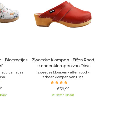
 - Bloemetjes
Zweedse klompen - Effen Rood
ef
- schoenklompen van Dina
et bloemetjes
Zweedse klompen - effen rood -
ina
schoenklompen van Dina
5
€39,95
kbaar
Beschikbaar