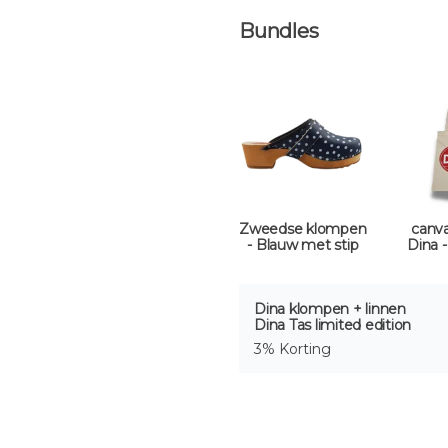
Bundles
Zweedse klompen
canva
- Blauw met stip
Dina 
Dina klompen + linnen
Dina Tas limited edition
3% Korting