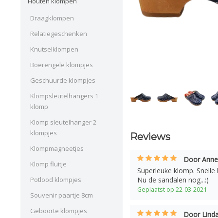
Houten klompen
Draagklompen
Relatiegeschenken
Knutselklompen
Boerengele klompjes
Geschuurde klompjes
Klompsleutelhangers 1
klomp
Klomp sleutelhanger 2
klompjes
Reviews
Klompmagneetjes
Door Anne
Klomp fluitje
Superleuke klomp. Snelle
Potlood klompjes
Nu de sandalen nog...:)
Geplaatst op 22-03-2021
Souvenir paartje 8cm
Geboorte klompjes
Door Linda