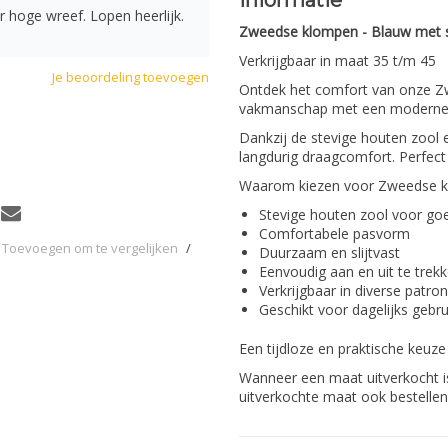
Informatie
hoge wreef. Lopen heerlijk.
Zweedse klompen - Blauw met s
Verkrijgbaar in maat 35 t/m 45
Je beoordeling toevoegen
Ontdek het comfort van onze 
vakmanschap met een moderne uit
Dankzij de stevige houten zool 
langdurig draagcomfort. Perfect
Waarom kiezen voor Zweedse k
Stevige houten zool voor go
Comfortabele pasvorm
Toevoegen om te vergelijken
/
Duurzaam en slijtvast
Eenvoudig aan en uit te trek
Verkrijgbaar in diverse patro
Geschikt voor dagelijks gebru
Een tijdloze en praktische keuze 
Wanneer een maat uitverkocht i
uitverkochte maat ook bestellen,