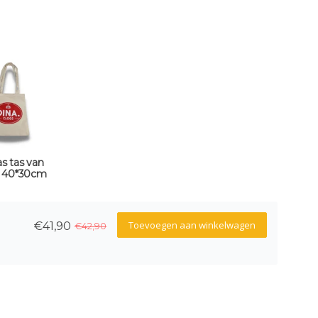
s tas van
- 40*30cm
Toevoegen aan winkelwagen
€41,90
€42,90