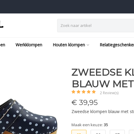
pen
Werkklompen
Houten klompen
Relatiegeschenke
ZWEEDSE K
BLAUW MET 
2 Review(s)
€
39,95
Zweedse klompen blauw met st
Maak een keuze:
35