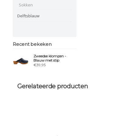
Sokken
Delftsblauw
Recent bekeken
Zweedse klompen -
Blauw met stip
€39,95
Gerelateerde producten