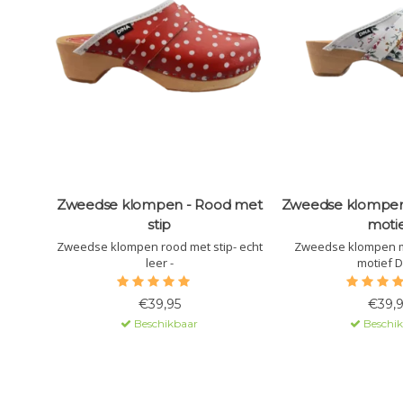
Zweedse klompen - Rood met
Zweedse klompen
stip
moti
Zweedse klompen rood met stip- echt
Zweedse klompen m
leer -
motief D
€39,95
€39,9
Beschikbaar
Beschi