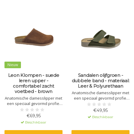
Nieuw
Leon Klompen - suede
Sandalen olijfgroen -
leren upper -
dubbele band - materiaal:
comfortabel zacht
Leer & Polyurethaan
voetbed - brown
Anatomische damesslipper met
Anatomische damesslipper met
een speciaal gevormd profiel
een speciaal gevormd profiel
en massagegel. Gemaakt van
en massagegel. Gemaakt van
natuurlijk materiaal - leer - en
€49,95
natuurlijk materiaal - leer - en
een polyurethaan zool.
€69,95
Beschikbaar
een polyurethaan zool.
Beschikbaar