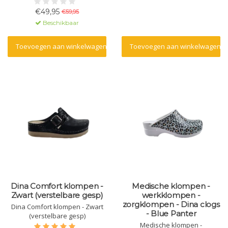
met dichte hiel - t/m maat 46
€49,95
€59,95
Beschikbaar
Toevoegen aan winkelwagen
Toevoegen aan winkelwagen
Dina Comfort klompen -
Medische klompen -
Zwart (verstelbare gesp)
werkklompen -
zorgklompen - Dina clogs
Dina Comfort klompen - Zwart
- Blue Panter
(verstelbare gesp)
Medische klompen -