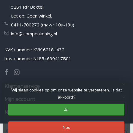
5281 RP Boxtel
Let op: Geen winkel.
0411-700272 (ma-vr 10u-13u)
info@klompenkoning.nl
KVK nummer: KVK 62181432
btw-nummer: NL854699417B01
Klantenservice
Wij slaan cookies op om onze website te verbeteren. Is dat
akkoord?
Mijn account
Ja
Nieuwsbrief
Nee
© Copyright 2026 Klompenkoning.nl
- Theme by
Frontlabel
- Powered by