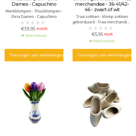
Dames - Capuchino
merchandise - 36-41/42-
46 - zwart of wit
Werkklompen - Thuisklompen -
Dina Dames - Capuchino
Traa sokken - klomp sokken
geborduurd - Traa merchandise
- 36-41/42-46 - zwart of wit
€39,95
€49,95
€5,95
€6,95
Beschikbaar
Beschikbaar
Toevoegen aan winkelwagen
Toevoegen aan winkelwagen