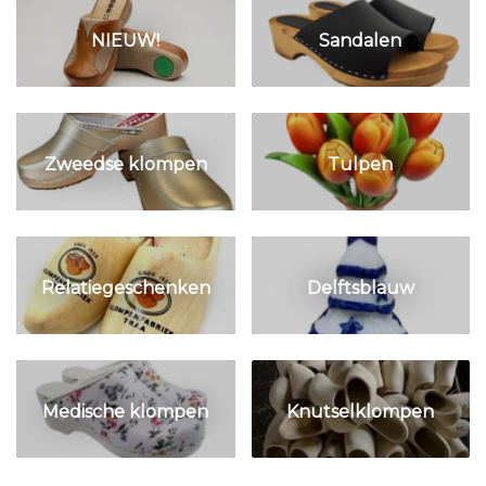
NIEUW!
Sandalen
Zweedse klompen
Tulpen
Relatiegeschenken
Delftsblauw
Medische klompen
Knutselklompen