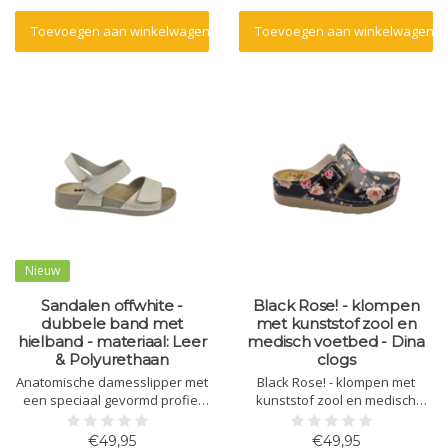
Toevoegen aan winkelwagen
Toevoegen aan winkelwagen
Nieuw
Sandalen offwhite -
Black Rose! - klompen
dubbele band met
met kunststof zool en
hielband - materiaal: Leer
medisch voetbed - Dina
& Polyurethaan
clogs
Anatomische damesslipper met
Black Rose! - klompen met
een speciaal gevormd profiel
kunststof zool en medisch
en massagegel. Gemaakt van
voetbed - Dina clogs
natuurlijk materiaal - leer - en
€49,95
€49,95