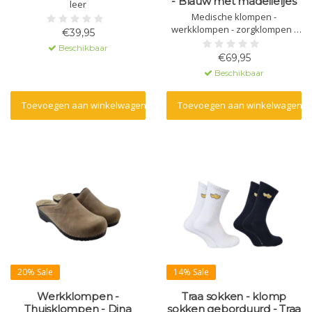
- Blauw met madeliefjes
leer
Medische klompen -
werkklompen - zorgklompen -
€39,95
Dina clogs - Blauw met
Beschikbaar
madeliefjes
€69,95
Beschikbaar
Toevoegen aan winkelwagen
Toevoegen aan winkelwagen
20% Sale
14% Sale
Werkklompen -
Traa sokken - klomp
Thuisklompen - Dina
sokken geborduurd - Traa