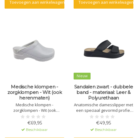
Toevoegen aan winkelwagen
Toevoegen aan winkelwagen
Nieuw
Medische klompen -
Sandalen zwart - dubbele
zorgklompen - Wit (ook
band - materiaal: Leer &
herenmaten)
Polyurethaan
Medische klompen -
Anatomische damesslipper met
zorgklompen - Wit (ook
een speciaal gevormd profiel
herenmaten)
en massagegel. Gemaakt van
natuurlijk materiaal - leer - en
€69,95
€49,95
een polyurethaan zool.
Beschikbaar
Beschikbaar