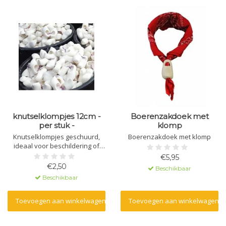
knutselklompjes 12cm -
Boerenzakdoek met
per stuk -
klomp
Knutselklompjes geschuurd,
Boerenzakdoek met klomp
ideaal voor beschildering of
andere
€5,95
knutselwerkzaamheden
€2,50
Beschikbaar
Beschikbaar
Toevoegen aan winkelwagen
Toevoegen aan winkelwagen