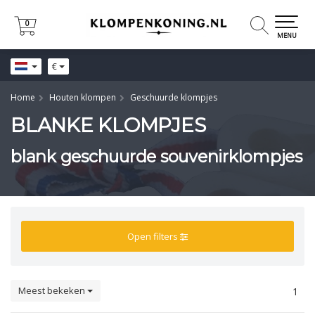
0
0
MENU
€
Home
Houten klompen
Geschuurde klompjes
BLANKE KLOMPJES
blank geschuurde souvenirklompjes
Open filters
Meest bekeken
1