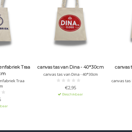
nfabriek Traa
canvas tas van Dina - 40*30cm
canvas 
cm
canvas tas van Dina - 40*30cm
nfabriek Traa
cm
€2,95
Beschikbaar
5
kbaar