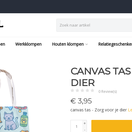
pen
Werkklompen
Houten klompen
Relatiegeschenke
CANVAS TAS
DIER
0 Review(s)
€
3,95
canvas tas - Zorg voor je dier
L
+
-