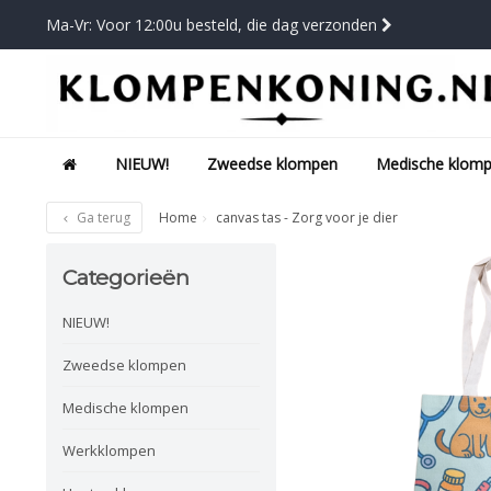
Ma-Vr: Voor 12:00u besteld, die dag verzonden
NIEUW!
Zweedse klompen
Medische klom
Ga terug
Home
canvas tas - Zorg voor je dier
Categorieën
NIEUW!
Zweedse klompen
Medische klompen
Werkklompen