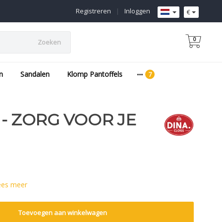
Registreren
|
Inloggen
€
0
Zoeken
n
Sandalen
Klomp Pantoffels
 - ZORG VOOR JE
ees meer
Toevoegen aan winkelwagen