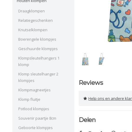
Houten klompen
Draagklompen
Relatiegeschenken
Knutselklompen
Boerengele klompjes
Geschuurde klompjes
Klompsleutelhangers 1
klomp
Klomp sleutelhanger 2
klompjes
Reviews
Klompmagneetjes
Help ons en andere klanten 
Klomp fluitje
Potlood klompjes
Souvenir paartje 8cm
Delen
Geboorte klompjes