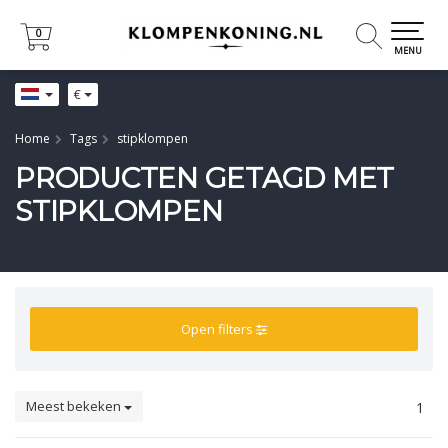
0
0
MENU
€
Home
Tags
stipklompen
PRODUCTEN GETAGD MET
STIPKLOMPEN
Open filters
Meest bekeken
1