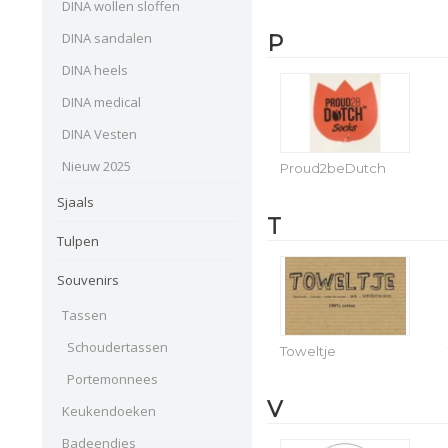
DINA wollen sloffen
DINA sandalen
P
DINA heels
DINA medical
DINA Vesten
Nieuw 2025
Proud2beDutch
Sjaals
T
Tulpen
Souvenirs
Tassen
Schoudertassen
Toweltje
Portemonnees
V
Keukendoeken
Badeendjes