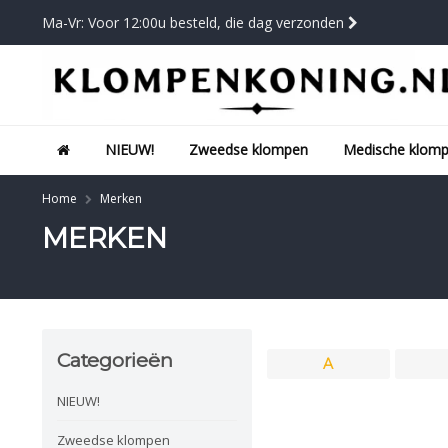
Ma-Vr: Voor 12:00u besteld, die dag verzonden
NIEUW!
Zweedse klompen
Medische klom
Home
Merken
MERKEN
Categorieën
A
NIEUW!
Zweedse klompen