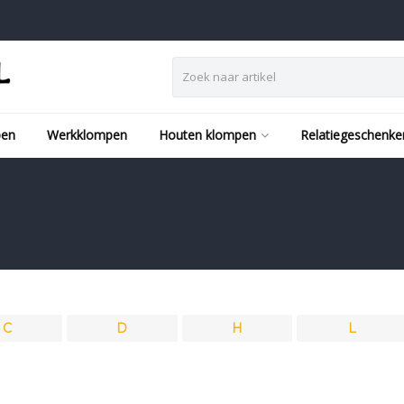
pen
Werkklompen
Houten klompen
Relatiegeschenke
C
D
H
L