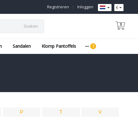
Registreren
|
Inloggen
€
0
Zoeken
n
Sandalen
Klomp Pantoffels
P
T
V