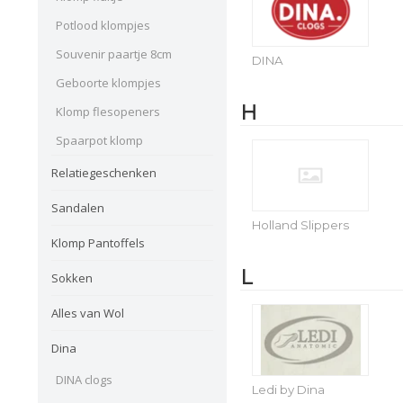
Potlood klompjes
Souvenir paartje 8cm
DINA
Geboorte klompjes
H
Klomp flesopeners
Spaarpot klomp
Relatiegeschenken
Sandalen
Holland Slippers
Klomp Pantoffels
L
Sokken
Alles van Wol
Dina
DINA clogs
Ledi by Dina