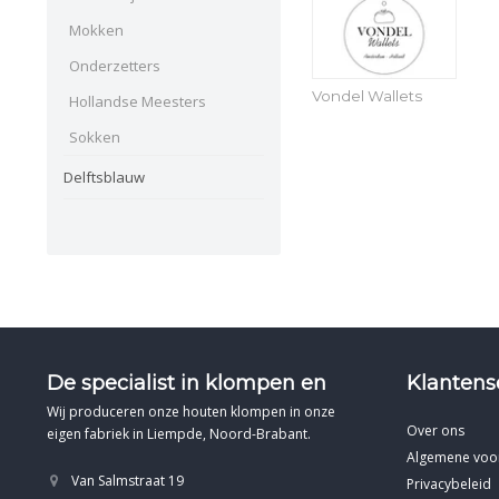
Mokken
Onderzetters
Vondel Wallets
Hollandse Meesters
Sokken
Delftsblauw
De specialist in klompen en
Klantens
Wij produceren onze houten klompen in onze
Over ons
eigen fabriek in Liempde, Noord-Brabant.
Algemene voo
Van Salmstraat 19
Privacybeleid