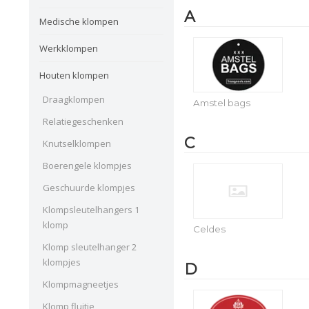
A
Medische klompen
Werkklompen
Houten klompen
Draagklompen
Amstel bags
Relatiegeschenken
C
Knutselklompen
Boerengele klompjes
Geschuurde klompjes
Klompsleutelhangers 1
klomp
Celdes
Klomp sleutelhanger 2
klompjes
D
Klompmagneetjes
Klomp fluitje