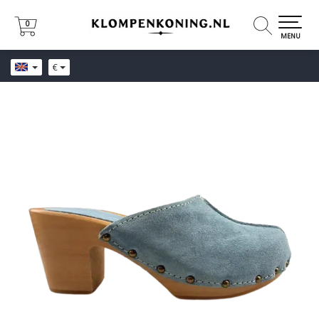
0
0
MENU
€