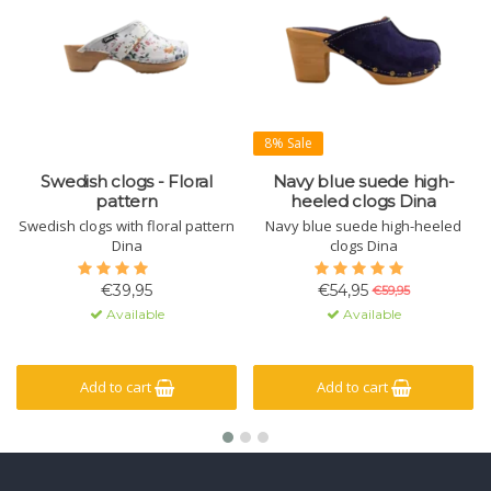
8% Sale
Swedish clogs - Floral
Navy blue suede high-
pattern
heeled clogs Dina
Swedish clogs with floral pattern
Navy blue suede high-heeled
Dina
clogs Dina
€39,95
€54,95
€59,95
Available
Available
Add to cart
Add to cart