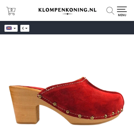
0
0
MENU
€