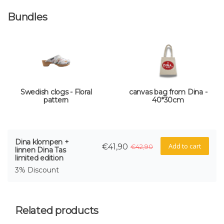
Bundles
Swedish clogs - Floral
canvas bag from Dina -
pattern
40*30cm
Dina klompen +
Add to cart
€41,90
€42,90
linnen Dina Tas
limited edition
3% Discount
Related products