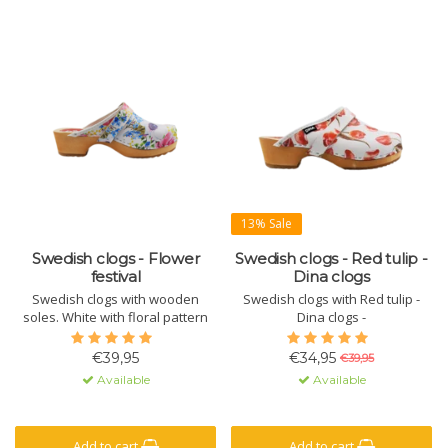
13% Sale
Swedish clogs - Flower
Swedish clogs - Red tulip -
festival
Dina clogs
Swedish clogs with wooden
Swedish clogs with Red tulip -
soles. White with floral pattern
Dina clogs -
€39,95
€34,95
€39,95
Available
Available
Add to cart
Add to cart