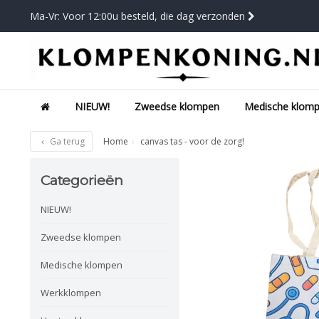
Ma-Vr: Voor 12:00u besteld, die dag verzonden
NIEUW!
Zweedse klompen
Medische klom
Ga terug
Home
canvas tas - voor de zorg!
Categorieën
NIEUW!
Zweedse klompen
Medische klompen
Werkklompen