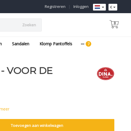
Registreren
|
Inloggen
€
0
Zoeken
n
Sandalen
Klomp Pantoffels
 - VOOR DE
 meer
Toevoegen aan winkelwagen