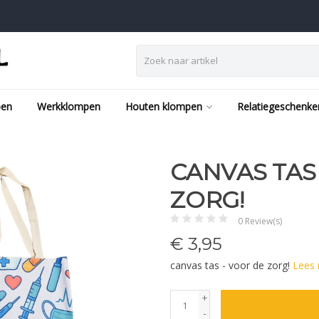
pen
Werkklompen
Houten klompen
Relatiegeschenke
CANVAS TAS
ZORG!
0 Review(s)
€
3,95
canvas tas - voor de zorg!
Lees
+
-