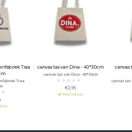
nfabriek Traa
canvas tas van Dina - 40*30cm
canvas 
cm
canvas tas van Dina - 40*30cm
nfabriek Traa
cm
€2,95
Beschikbaar
5
kbaar