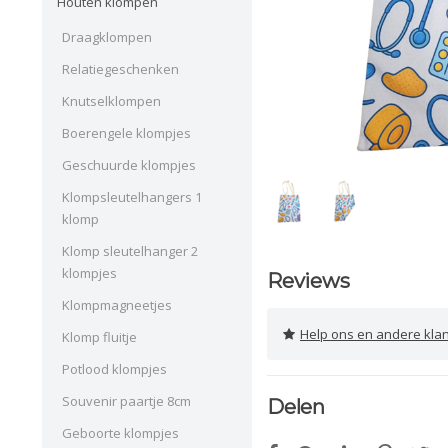
Houten klompen
Draagklompen
Relatiegeschenken
Knutselklompen
Boerengele klompjes
Geschuurde klompjes
Klompsleutelhangers 1
klomp
Klomp sleutelhanger 2
klompjes
Reviews
Klompmagneetjes
Help ons en andere klanten 
Klomp fluitje
Potlood klompjes
Souvenir paartje 8cm
Delen
Geboorte klompjes