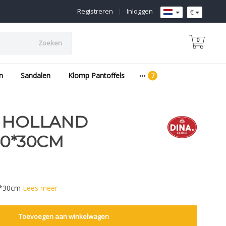
Registreren
|
Inloggen
€
0
Zoeken
n
Sandalen
Klomp Pantoffels
S HOLLAND
40*30CM
40*30cm
Lees meer
Toevoegen aan winkelwagen