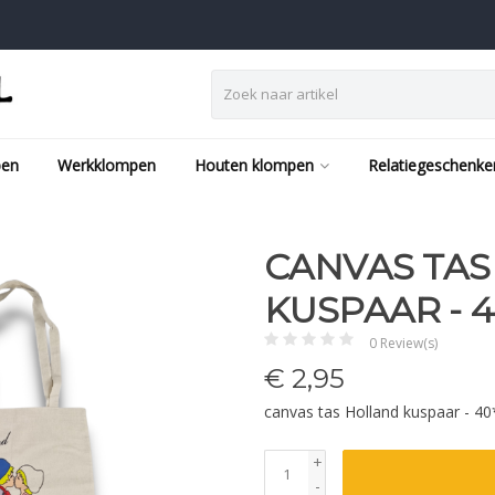
pen
Werkklompen
Houten klompen
Relatiegeschenke
CANVAS TA
KUSPAAR - 
0 Review(s)
€
2,95
canvas tas Holland kuspaar - 
+
-