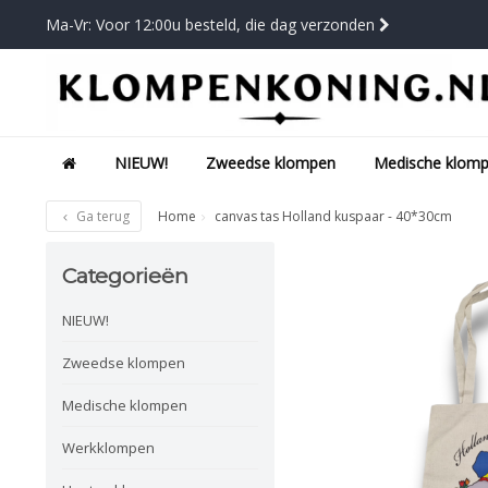
Ma-Vr: Voor 12:00u besteld, die dag verzonden
NIEUW!
Zweedse klompen
Medische klom
Ga terug
Home
canvas tas Holland kuspaar - 40*30cm
Categorieën
NIEUW!
Zweedse klompen
Medische klompen
Werkklompen