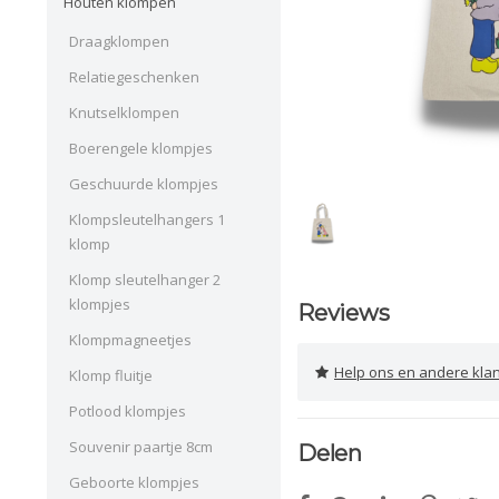
Houten klompen
Draagklompen
Relatiegeschenken
Knutselklompen
Boerengele klompjes
Geschuurde klompjes
Klompsleutelhangers 1
klomp
Klomp sleutelhanger 2
klompjes
Reviews
Klompmagneetjes
Help ons en andere klanten 
Klomp fluitje
Potlood klompjes
Souvenir paartje 8cm
Delen
Geboorte klompjes