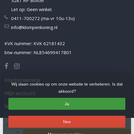
5281 RP Boxtel
Let op: Geen winkel.
0411-700272 (ma-vr 10u-13u)
info@klompenkoning.nl
KVK nummer: KVK 62181432
btw-nummer: NL854699417B01
Klantenservice
Wij slaan cookies op om onze website te verbeteren. Is dat
akkoord?
Mijn account
Ja
Nieuwsbrief
Nee
© Copyright 2026 Klompenkoning.nl
- Theme by
Frontlabel
- Powered by
+
Lightspeed