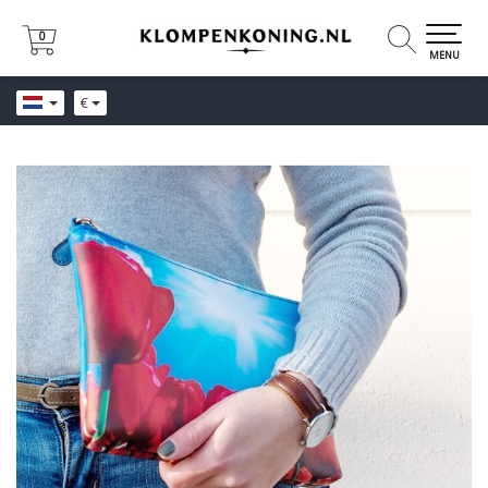
0
0
MENU
€