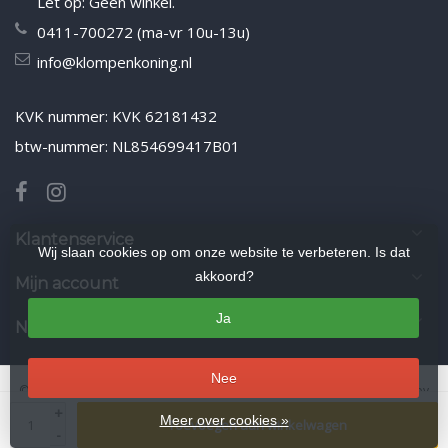
Let op: Geen winkel.
0411-700272 (ma-vr 10u-13u)
info@klompenkoning.nl
KVK nummer: KVK 62181432
btw-nummer: NL854699417B01
Klantenservice
Wij slaan cookies op om onze website te verbeteren. Is dat
akkoord?
Mijn account
Ja
Nieuwsbrief
Nee
© Copyright 2026 Klompenkoning.nl
- Theme by
Frontlabel
- Powered by
+
Lightspeed
Meer over cookies »
Toevoegen aan winkelwagen
-