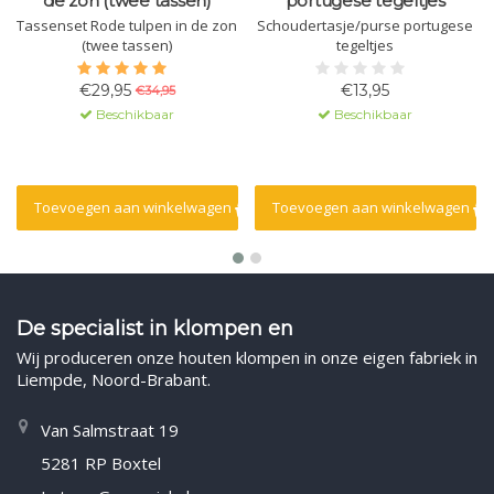
de zon (twee tassen)
portugese tegeltjes
Tassenset Rode tulpen in de zon
Schoudertasje/purse portugese
(twee tassen)
tegeltjes
€29,95
€13,95
€34,95
Beschikbaar
Beschikbaar
Toevoegen aan winkelwagen
Toevoegen aan winkelwagen
De specialist in klompen en
Wij produceren onze houten klompen in onze eigen fabriek in
Liempde, Noord-Brabant.
Van Salmstraat 19
5281 RP Boxtel