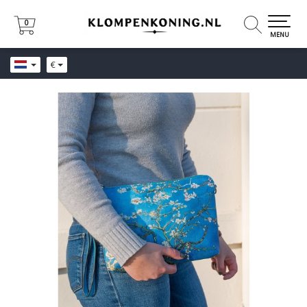
0
0
MENU
€