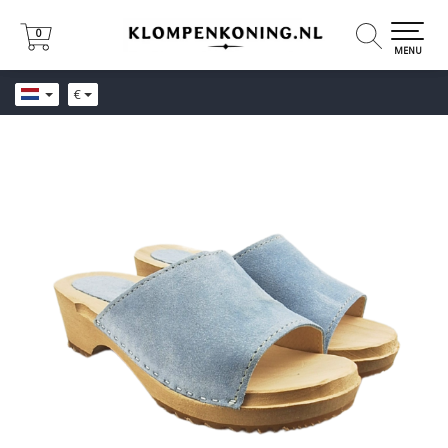
0
0
MENU
€