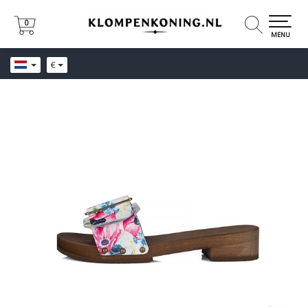
0
0
MENU
€