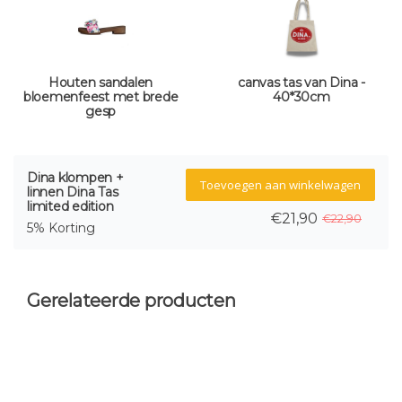
Houten sandalen
canvas tas van Dina -
bloemenfeest met brede
40*30cm
gesp
Dina klompen +
Toevoegen aan winkelwagen
linnen Dina Tas
limited edition
€21,90
€22,90
5% Korting
Gerelateerde producten