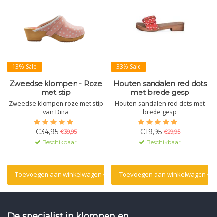
13% Sale
33% Sale
Zweedse klompen - Roze
Houten sandalen red dots
met stip
met brede gesp
Zweedse klompen roze met stip
Houten sandalen red dots met
van Dina
brede gesp
€34,95
€19,95
€39,95
€29,95
Beschikbaar
Beschikbaar
Toevoegen aan winkelwagen
Toevoegen aan winkelwagen
De specialist in klompen en