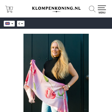
0
0
MENU
€