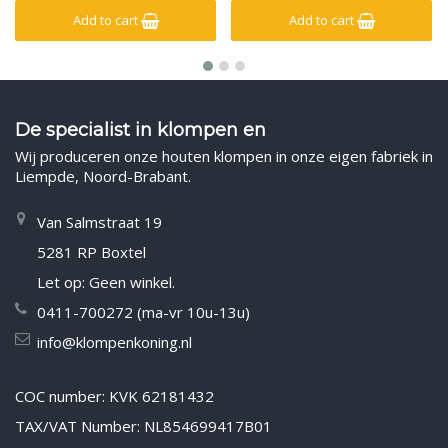
Add to cart
Add to cart
De specialist in klompen en
Wij produceren onze houten klompen in onze eigen fabriek in
Liempde, Noord-Brabant.
Van Salmstraat 19
5281 RP Boxtel
Let op: Geen winkel.
0411-700272 (ma-vr 10u-13u)
info@klompenkoning.nl
COC number: KVK 62181432
TAX/VAT Number: NL854699417B01