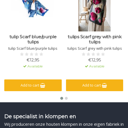
tulip Scarf blue/purple
tulips Scarf grey with pink
tulips
tulips
tulip Scarf blue/purple tulips
tulips Scarf grey with pink tulips
€12,95
€12,95
Available
Available
Add to cart
Add to cart
De specialist in klompen en
Wij produceren onze houten klompen in onze eigen fabriek in