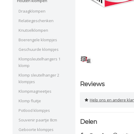
Houten klompen
Draagklompen
Relatiegeschenken
Knutselklompen
Boerengele klompjes
Geschuurde klompjes
Klompsleutelhangers 1
klomp
Klomp sleutelhanger 2
klompjes
Reviews
Klompmagneetjes
Help ons en andere klanten 
Klomp fluitje
Potlood klompjes
Souvenir paartje 8cm
Delen
Geboorte klompjes