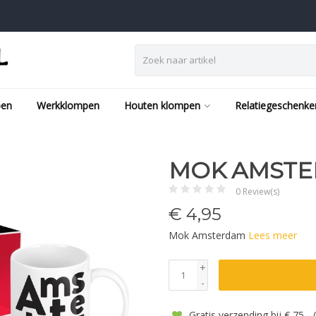
pen
Werkklompen
Houten klompen
Relatiegeschenke
MOK AMST
0 Review(s)
€
4,95
Mok Amsterdam
Lees meer
+
-
Gratis verzending bij € 75,-