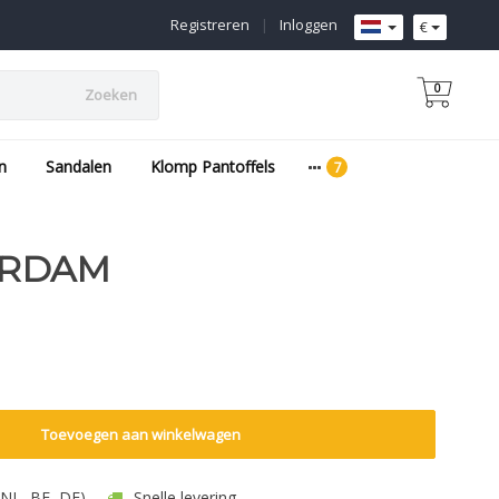
Registreren
|
Inloggen
€
0
Zoeken
n
Sandalen
Klomp Pantoffels
ERDAM
Toevoegen aan winkelwagen
 (NL, BE, DE)
Snelle levering