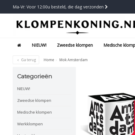
Ma-Vr: Voor 12:00u besteld, die dag verzonden
NIEUW!
Zweedse klompen
Medische klom
Ga terug
Home
Mok Amsterdam
Categorieën
NIEUW!
Zweedse klompen
Medische klompen
Werkklompen