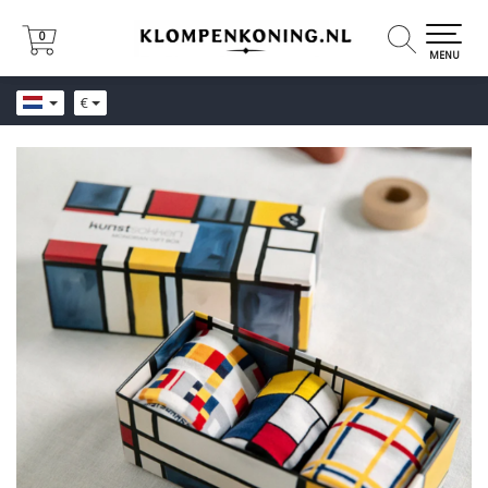
0
0
MENU
€