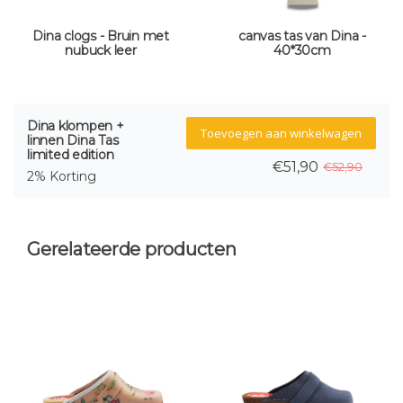
Dina clogs - Bruin met
canvas tas van Dina -
nubuck leer
40*30cm
Dina klompen +
Toevoegen aan winkelwagen
linnen Dina Tas
limited edition
€51,90
€52,90
2% Korting
Gerelateerde producten