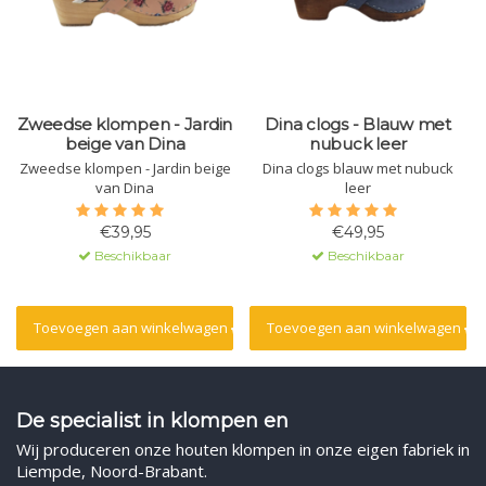
Zweedse klompen - Jardin
Dina clogs - Blauw met
beige van Dina
nubuck leer
Zweedse klompen - Jardin beige
Dina clogs blauw met nubuck
van Dina
leer
€39,95
€49,95
Beschikbaar
Beschikbaar
Toevoegen aan winkelwagen
Toevoegen aan winkelwagen
De specialist in klompen en
Wij produceren onze houten klompen in onze eigen fabriek in
Liempde, Noord-Brabant.