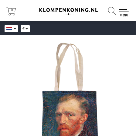
0
0
MENU
€