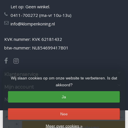
Let op: Geen winkel.
0411-700272 (ma-vr 10u-13u)
info@klompenkoning.nl
KVK nummer: KVK 62181432
btw-nummer: NL854699417B01
Klantenservice
Wij slaan cookies op om onze website te verbeteren. Is dat
akkoord?
Mijn account
Ja
Nieuwsbrief
Nee
© Copyright 2026 Klompenkoning.nl
- Theme by
Frontlabel
- Powered by
+
Lightspeed
Meer over cookies »
Toevoegen aan winkelwagen