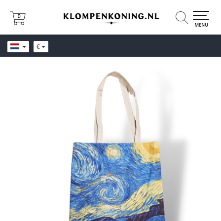
0
0
MENU
€