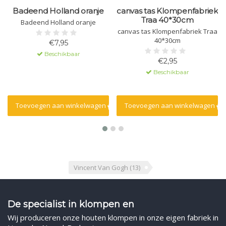
Badeend Holland oranje
canvas tas Klompenfabriek
Traa 40*30cm
Badeend Holland oranje
canvas tas Klompenfabriek Traa
40*30cm
€7,95
Beschikbaar
€2,95
Beschikbaar
Toevoegen aan winkelwagen
Toevoegen aan winkelwagen
Vincent Van Gogh
(13)
De specialist in klompen en
Wij produceren onze houten klompen in onze eigen fabriek in