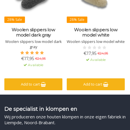
28% Sale
28% Sale
Woolen slippers low
Woolen slippers low
model dark gray
model white
Woolen slippers low model dark
Woolen slippers low model white
gray
€17,95
€24,95
€17,95
€24,95
Available
Available
Add to cart
Add to cart
De specialist in klompen en
Wij produceren onze houten klompen in onze eigen fabriek in
Liempde, Noord-Brabant.