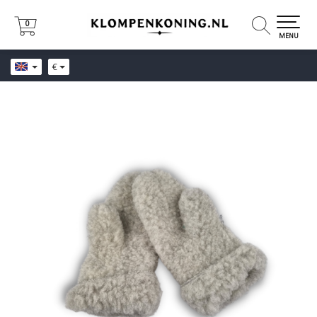
0
0
MENU
€