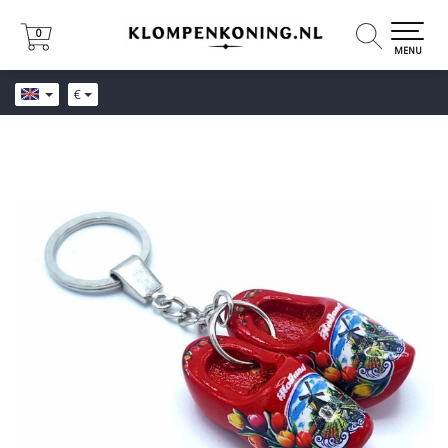
0
0
MENU
€