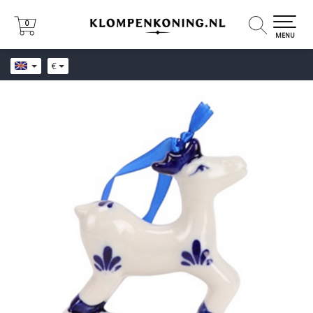
0
0
MENU
€