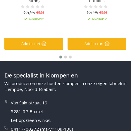
earring
balloons
€4,95
€4,95
€9,95
€9,95
Available
Available
Add to cart
Add to cart
De specialist in klompen en
Wij produceren onze houten klompen in onze eigen fabriek in
Liempde, Noord-Brabant.
Van Salmstraat 19
5281 RP Boxtel
Let op: Geen winkel.
0411-700272 (ma-vr 10u-13u)