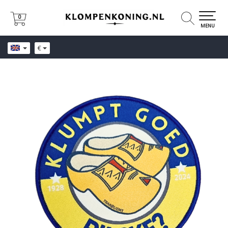
0
0
MENU
€