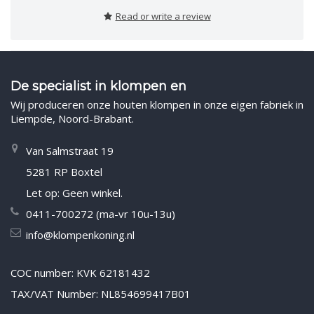
Read or write a review
De specialist in klompen en
Wij produceren onze houten klompen in onze eigen fabriek in
Liempde, Noord-Brabant.
Van Salmstraat 19
5281 RP Boxtel
Let op: Geen winkel.
0411-700272 (ma-vr 10u-13u)
info@klompenkoning.nl
COC number: KVK 62181432
TAX/VAT Number: NL854699417B01