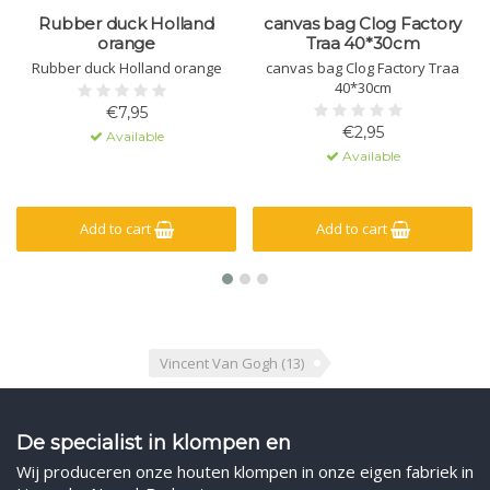
Rubber duck Holland
canvas bag Clog Factory
orange
Traa 40*30cm
Rubber duck Holland orange
canvas bag Clog Factory Traa
40*30cm
€7,95
€2,95
Available
Available
Add to cart
Add to cart
Vincent Van Gogh
(13)
De specialist in klompen en
Wij produceren onze houten klompen in onze eigen fabriek in