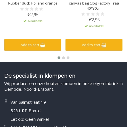
Rubber duck Holland orange
canvas bag Clog Factory Traa
40*30cm
€7,95
€2,95
Available
Available
Add to cart
Add to cart
De specialist in klompen en
Wij produceren onze houten klompen in onze eigen fabriek in
Liempde, Noord-Brabant.
Van Salmstraat 19
5281 RP Boxtel
Let op: Geen winkel.