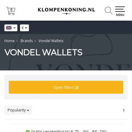
0
0
MENU
€
Home
Brands
Vondel Wallets
VONDEL WALLETS
Open filters
Popularity
1
Gratis verzending bij € 75,- (NL, BE, DE)