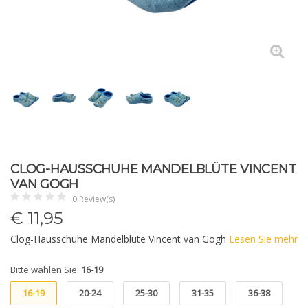
CLOG-HAUSSCHUHE MANDELBLÜTE VINCENT
VAN GOGH
0 Review(s)
€
11,95
Clog-Hausschuhe Mandelblüte Vincent van Gogh
Lesen Sie mehr
Bitte wählen Sie:
16-19
16-19
20-24
25-30
31-35
36-38