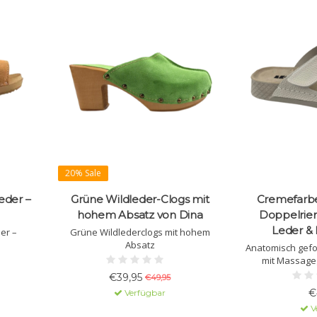
20% Sale
eder –
Grüne Wildleder-Clogs mit
Cremefarbe
hohem Absatz von Dina
Doppelriem
Leder &
er –
Grüne Wildlederclogs mit hohem
Absatz
Anatomisch gef
mit Massageg
Naturleder mit
€39,95
€49,95
€
Verfügbar
V