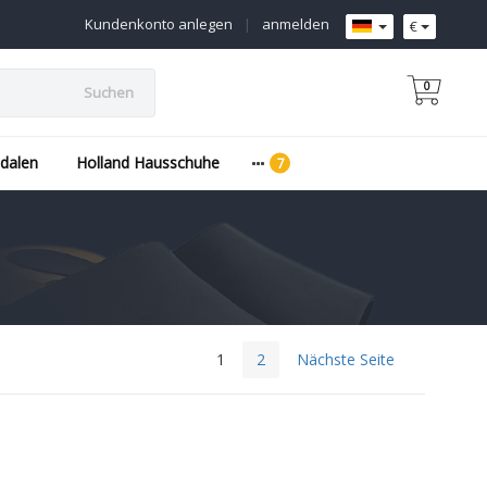
Kundenkonto anlegen
|
anmelden
€
0
Suchen
dalen
Holland Hausschuhe
1
2
Nächste Seite