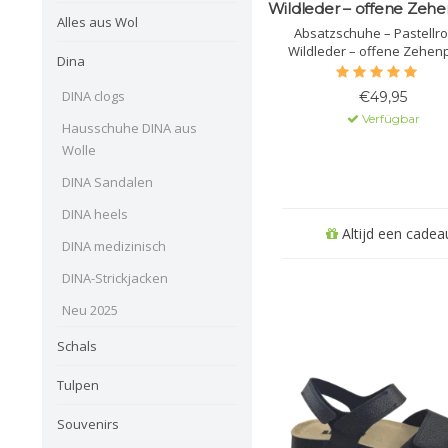
Wildleder – offene Zehe
Alles aus Wol
Absatzschuhe – Pastellro
Wildleder – offene Zehenp
Dina
DINA clogs
€49,95
Verfügbar
Hausschuhe DINA aus
Wolle
DINA Sandalen
DINA heels
Altijd een cadeau
DINA medizinisch
DINA-Strickjacken
Neu 2025
Schals
Tulpen
Souvenirs