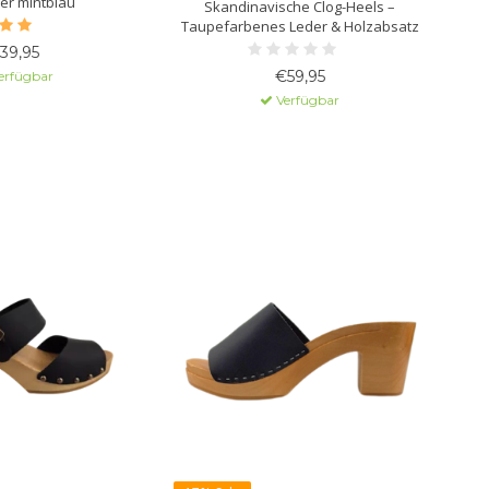
er mintblau
Skandinavische Clog-Heels –
Taupefarbenes Leder & Holzabsatz
39,95
€59,95
erfügbar
Verfügbar