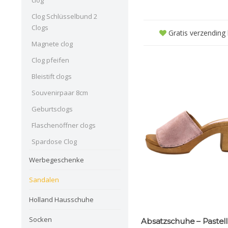
clog
Clog Schlüsselbund 2
Clogs
Gratis verzending b
Magnete clog
Clog pfeifen
Bleistift clogs
Souvenirpaar 8cm
Geburtsclogs
Flaschenöffner clogs
Spardose Clog
Werbegeschenke
Sandalen
Holland Hausschuhe
Socken
Absatzschuhe – Pastell