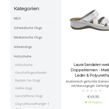
Kategorien
NEU!
Schwedische Clogs
Medizinische Clogs
Arbeitsclogs
Holzschuhe
Laura Sandalen wei
Holzschuhe
Doppelriemen - Mater
Geschäftsgeschenke
Leder & Polyureth
Basteln Sie Clogs
Anatomisch geformte Damen
mit Massagegel. Gefertig
Gelbe clogs
Naturleder mit Polyurethan
Geschliffene Clogs
€49,95
Verfügbar
Clog schlusselhanger 1