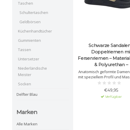
Taschen
Schultertaschen
Geldbörsen
Küchenhandtücher
Gummienten
Schwarze Sandalen
Tassen
Doppelriemen mi
Fersenriemen – Material
Untersetzer
& Polyurethan –
Niederländische
Anatomisch geformte Damen
Meister
mit speziellem Profil und Ma
Gefertigt aus Naturleder
Socken
Polyurethansohle.
€49,95
Delfter Blau
Verfügbar
Marken
Alle Marken