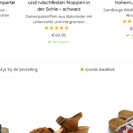
npartie
und rutschfesten Noppen in
hohem A
der Sohle – schwarz
sa –
Sandbeige Wildl
artie
Abs
Damenpantoffeln aus Naturleder mit
Ledersohle und integriertem
Massagegel. Die Sohle besteht aus
€
Polyurethan mit rutschfestem Profil.
€49,95
V
Der Klettverschluss am Obermaterial
Verfügbar
sorgt für sicheren Halt.
tje bij de bestelling
Goede kwaliteit