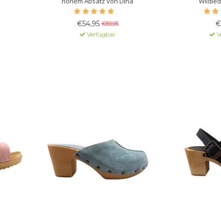
hohem Absatz von Dina
Wildled
€54,95
€
€59,95
Verfügbar
V