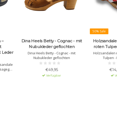
50% Sale
 –
Dina Heels Betty - Cognac - mit
Holzsandale
t
Nubukleder geflochten
roten Tulpe
: Leder
Dina Heels Betty - Cognac - mit
Holzsandalen m
Nubukleder geflochten
Tulpen -
sandale
ssagegel.
€49,95
€14
 mit
Verfügbar
V