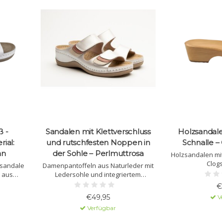
ß -
Sandalen mit Klettverschluss
Holzsandal
ial:
und rutschfesten Noppen in
Schnalle –
an
der Sohle – Perlmuttrosa
Holzsandalen mit
Clog
sandale
Damenpantoffeln aus Naturleder mit
t aus
Ledersohle und integriertem
sohle.
Massagegel. Die Sohle besteht aus
€
Polyurethan mit rutschfestem Profil.
€49,95
V
Der Klettverschluss am Obermaterial
Verfügbar
sorgt für sicheren Halt.