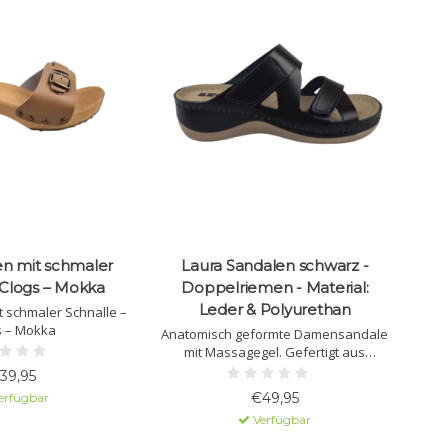
en mit schmaler
Laura Sandalen schwarz -
 Clogs – Mokka
Doppelriemen - Material:
Leder & Polyurethan
 schmaler Schnalle –
s – Mokka
Anatomisch geformte Damensandale
mit Massagegel. Gefertigt aus
Naturleder mit Polyurethansohle.
39,95
€49,95
erfügbar
Verfügbar