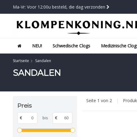
Ma-Vr: Voor 12:00u besteld, die dag verzonden
NEU!
Schwedische Clogs
Medizinische Clog
Startseite
Sandalen
SANDALEN
Seite 1 von 2
|
Produ
Preis
€
bis
€