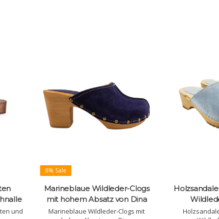
8% Sale
ten
Marineblaue Wildleder-Clogs
Holzsandale
hnalle
mit hohem Absatz von Dina
Wildled
kten und
Marineblaue Wildleder-Clogs mit
Holzsandale