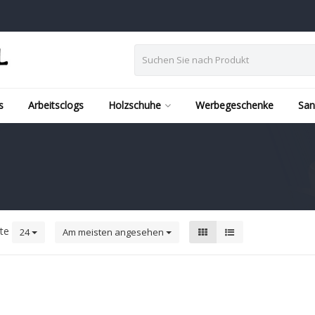
s
Arbeitsclogs
Holzschuhe
Werbegeschenke
San
kte
24
Am meisten angesehen