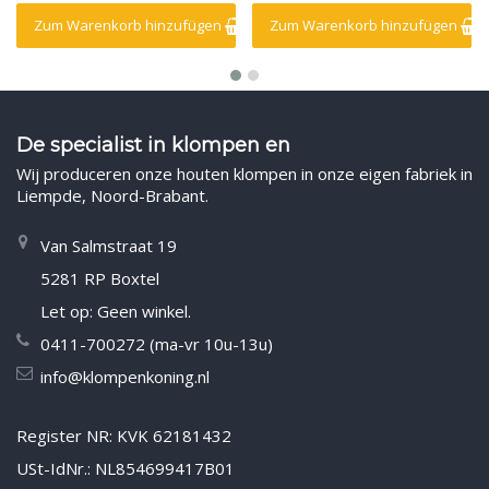
Zum Warenkorb hinzufügen
Zum Warenkorb hinzufügen
De specialist in klompen en
Wij produceren onze houten klompen in onze eigen fabriek in
Liempde, Noord-Brabant.
Van Salmstraat 19
5281 RP Boxtel
Let op: Geen winkel.
0411-700272 (ma-vr 10u-13u)
info@klompenkoning.nl
Register NR: KVK 62181432
USt-IdNr.: NL854699417B01