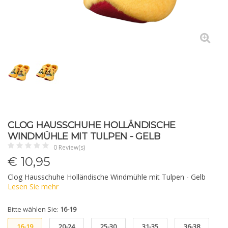
CLOG HAUSSCHUHE HOLLÄNDISCHE
WINDMÜHLE MIT TULPEN - GELB
0 Review(s)
€
10,95
Clog Hausschuhe Holländische Windmühle mit Tulpen - Gelb
Lesen Sie mehr
Bitte wählen Sie:
16-19
16-19
20-24
25-30
31-35
36-38