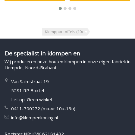
Klomppantoffels
(10)
De specialist in klompen en
Wij produceren onze houten klompen in onze eigen fabriek in
Liempde, Noord-Brabant.
Van Salmstraat 19
5281 RP Boxtel
Let op: Geen winkel.
0411-700272 (ma-vr 10u-13u)
info@klompenkoning.nl
Register NR: KVK 62181432