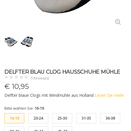
DELFTER BLAU CLOG HAUSSCHUHE MÜHLE
0 Review(s)
€
10,95
Delfter blaue Clogs mit Windmühle aus Holland
Lesen Sie mehr
Bitte wählen Sie:
16-19
16-19
20-24
25-30
31-35
36-38