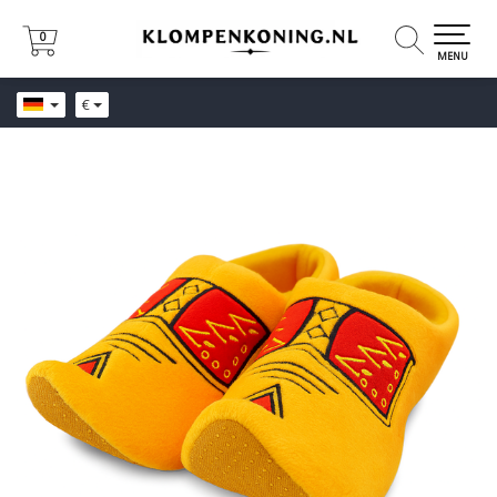
0
0
MENU
€