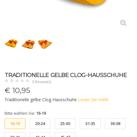
TRADITIONELLE GELBE CLOG-HAUSSCHUHE
0 Review(s)
€
10,95
Traditionelle gelbe Clog-Hausschuhe
Lesen Sie mehr
Bitte wählen Sie:
16-19
16-19
20-24
25-30
31-35
36-38