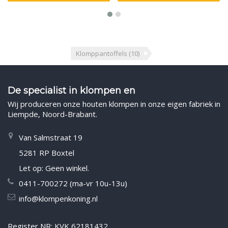
Klomppantoffels
(10)
De specialist in klompen en
Wij produceren onze houten klompen in onze eigen fabriek in
Liempde, Noord-Brabant.
Van Salmstraat 19
5281 RP Boxtel
Let op: Geen winkel.
0411-700272 (ma-vr 10u-13u)
info@klompenkoning.nl
Register NR: KVK 62181432