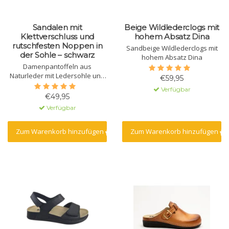
Sandalen mit
Beige Wildlederclogs mit
Klettverschluss und
hohem Absatz Dina
rutschfesten Noppen in
Sandbeige Wildlederclogs mit
der Sohle – schwarz
hohem Absatz Dina
Damenpantoffeln aus
Naturleder mit Ledersohle und
€59,95
integriertem Massagegel. Die
Verfügbar
Sohle besteht aus Polyurethan
€49,95
mit rutschfestem Profil. Der
Verfügbar
Klettverschluss am
Obermaterial sorgt für sicheren
Halt.
Zum Warenkorb hinzufügen
Zum Warenkorb hinzufügen