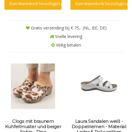
Zum Warenkorb hinzufügen
Zum Warenkorb hinzufügen
Gratis verzending bij € 75,- (NL, BE, DE)
Snelle levering
Veilig betalen
Clogs mit braunem
Laura Sandalen weiß -
Kuhfellmuster und beiger
Doppelriemen - Material:
Sohle - Dina
Leder & Polyurethan