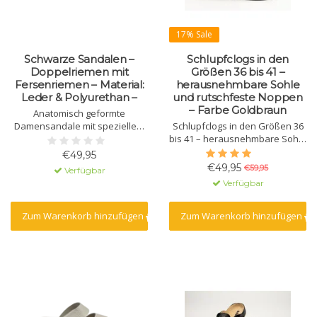
17% Sale
Schwarze Sandalen –
Schlupfclogs in den
Doppelriemen mit
Größen 36 bis 41 –
Fersenriemen – Material:
herausnehmbare Sohle
Leder & Polyurethan –
und rutschfeste Noppen
– Farbe Goldbraun
Anatomisch geformte
Damensandale mit speziellem
Schlupfclogs in den Größen 36
Profil und Massagegel.
bis 41 – herausnehmbare Sohle
Gefertigt aus Naturleder mit
und rutschfeste Noppen –
€49,95
Polyurethansohle.
Farbe Goldbraun
€49,95
€59,95
Verfügbar
Verfügbar
Zum Warenkorb hinzufügen
Zum Warenkorb hinzufügen