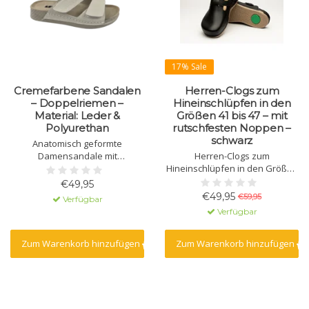
17% Sale
Cremefarbene Sandalen
Herren-Clogs zum
– Doppelriemen –
Hineinschlüpfen in den
Material: Leder &
Größen 41 bis 47 – mit
Polyurethan
rutschfesten Noppen –
schwarz
Anatomisch geformte
Damensandale mit
Herren-Clogs zum
Massagegel. Gefertigt aus
Hineinschlüpfen in den Größen
Naturleder mit
41 bis 47 – mit rutschfesten
€49,95
Polyurethansohle.
Noppen – schwarz
€49,95
€59,95
Verfügbar
Verfügbar
Zum Warenkorb hinzufügen
Zum Warenkorb hinzufügen