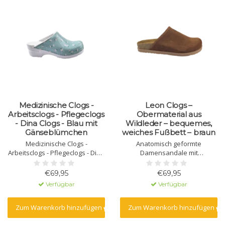
Medizinische Clogs -
Leon Clogs –
Arbeitsclogs - Pflegeclogs
Obermaterial aus
- Dina Clogs - Blau mit
Wildleder – bequemes,
Gänseblümchen
weiches Fußbett – braun
Medizinische Clogs -
Anatomisch geformte
Arbeitsclogs - Pflegeclogs - Dina
Damensandale mit
Clogs - Blau mit
Massagegel. Gefertigt aus
Gänseblümchen
Naturleder mit
€69,95
€69,95
Polyurethansohle.
Verfügbar
Verfügbar
Zum Warenkorb hinzufügen
Zum Warenkorb hinzufügen