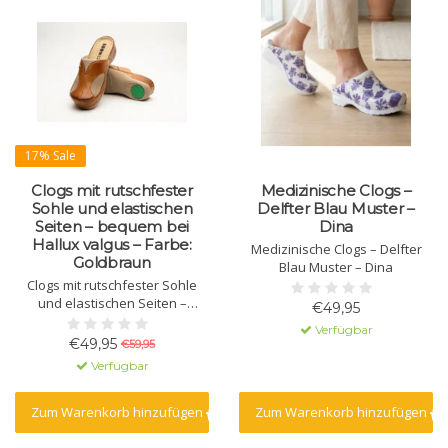
17% Sale
Clogs mit rutschfester
Medizinische Clogs –
Sohle und elastischen
Delfter Blau Muster –
Seiten – bequem bei
Dina
Hallux valgus – Farbe:
Medizinische Clogs – Delfter
Goldbraun
Blau Muster – Dina
Clogs mit rutschfester Sohle
und elastischen Seiten –
€49,95
bequem bei Hallux valgus –
Verfügbar
Farbe: Goldbraun
€49,95
€59,95
Verfügbar
Zum Warenkorb hinzufügen
Zum Warenkorb hinzufügen