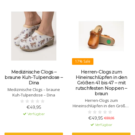
17% Sale
Medizinische Clogs –
Herren-Clogs zum
braune Kuh-Tulpendose –
Hineinschlüpfen in den
Dina
Größen 41 bis 47 – mit
rutschfesten Noppen –
Medizinische Clogs – braune
braun
Kuh-Tulpendose – Dina
Herren-Clogs zum
Hineinschlüpfen in den Größen
€49,95
41 bis 47 – mit rutschfesten
Verfügbar
Noppen – braun
€49,95
€59,95
Verfügbar