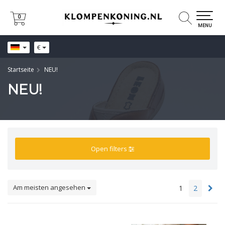
0
0
MENU
€
Startseite
NEU!
NEU!
Open filters
Am meisten angesehen
1
2