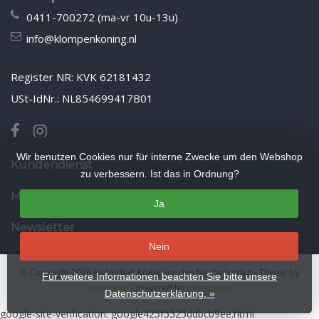
0411-700272 (ma-vr 10u-13u)
info@klompenkoning.nl
Register NR: KVK 62181432
USt-IdNr.: NL854699417B01
Wir benutzen Cookies nur für interne Zwecke um den Webshop
Kundendienst
zu verbessern. Ist das in Ordnung?
Mein Konto
Ja
Newsletter
Nein
© Copyright 2026 Holzschuh König aus den Niederlanden
- Theme by
Für weitere Informationen beachten Sie bitte unsere
Frontlabel
- Powered by
Lightspeed
Datenschutzerklärung. »
google-site-verification: google425f5525ddbcb9ee.html