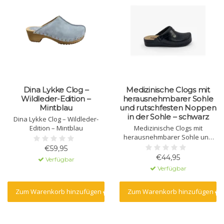
Dina Lykke Clog –
Medizinische Clogs mit
Wildleder-Edition –
herausnehmbarer Sohle
Mintblau
und rutschfesten Noppen
in der Sohle – schwarz
Dina Lykke Clog – Wildleder-
Edition – Mintblau
Medizinische Clogs mit
herausnehmbarer Sohle und
rutschfesten Noppen in der
€59,95
Sohle – schwarz
€44,95
Verfügbar
Verfügbar
Zum Warenkorb hinzufügen
Zum Warenkorb hinzufügen