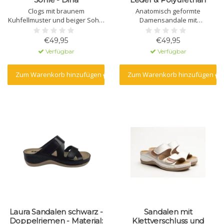
Clogs mit braunem
Anatomisch geformte
Kuhfellmuster und beiger Sohle
Damensandale mit
- Dina
Massagegel. Gefertigt aus
Naturleder mit
€49,95
€49,95
Polyurethansohle.
Verfügbar
Verfügbar
Zum Warenkorb hinzufügen
Zum Warenkorb hinzufügen
Laura Sandalen schwarz -
Sandalen mit
Doppelriemen - Material:
Klettverschluss und