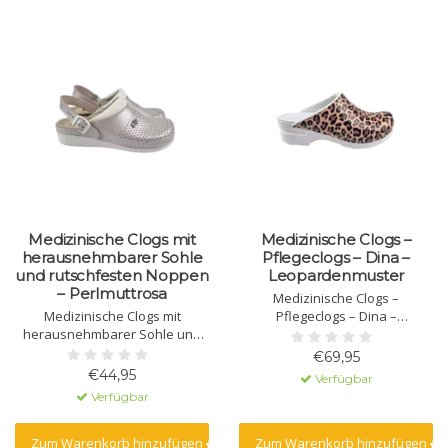
Medizinische Clogs mit
Medizinische Clogs –
herausnehmbarer Sohle
Pflegeclogs – Dina –
und rutschfesten Noppen
Leopardenmuster
– Perlmuttrosa
Medizinische Clogs –
Medizinische Clogs mit
Pflegeclogs – Dina –
herausnehmbarer Sohle und
Leopardenmuster
rutschfesten Noppen –
€69,95
Perlmuttrosa
€44,95
Verfügbar
Verfügbar
Zum Warenkorb hinzufügen
Zum Warenkorb hinzufügen