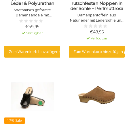
Leder & Polyurethan
rutschfesten Noppen in
der Sohle – Perlmuttrosa
Anatomisch geformte
Damensandale mit
Damenpantoffeln aus
Massagegel. Gefertigt aus
Naturleder mit Ledersohle und
Naturleder mit
integriertem Massagegel. Die
€49,95
Polyurethansohle.
Sohle besteht aus Polyurethan
€49,95
Verfügbar
mit rutschfestem Profil. Der
Verfügbar
Klettverschluss am
Obermaterial sorgt für sicheren
Halt.
Zum Warenkorb hinzufügen
Zum Warenkorb hinzufügen
17% Sale