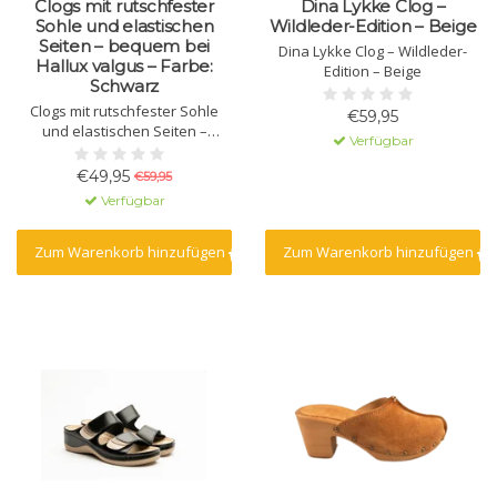
Clogs mit rutschfester
Dina Lykke Clog –
Sohle und elastischen
Wildleder-Edition – Beige
Seiten – bequem bei
Dina Lykke Clog – Wildleder-
Hallux valgus – Farbe:
Edition – Beige
Schwarz
Clogs mit rutschfester Sohle
€59,95
und elastischen Seiten –
Verfügbar
bequem bei Hallux valgus –
Farbe: Schwarz
€49,95
€59,95
Verfügbar
Zum Warenkorb hinzufügen
Zum Warenkorb hinzufügen