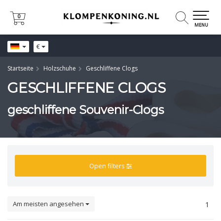
0
0
MENU
€
Startseite
Holzschuhe
Geschliffene Clogs
GESCHLIFFENE CLOGS
geschliffene Souvenir-Clogs
Open filters
Am meisten angesehen
1