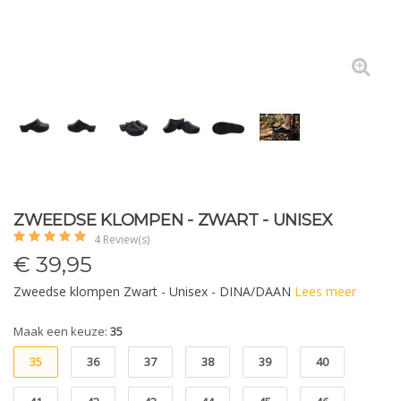
ZWEEDSE KLOMPEN - ZWART - UNISEX
4 Review(s)
€
39,95
Zweedse klompen Zwart - Unisex - DINA/DAAN
Lees meer
Maak een keuze:
35
35
36
37
38
39
40