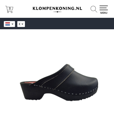
0
0
MENU
€