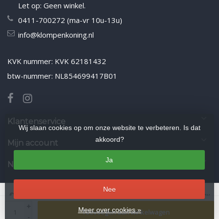
Let op: Geen winkel.
0411-700272 (ma-vr 10u-13u)
info@klompenkoning.nl
KVK nummer: KVK 62181432
btw-nummer: NL854699417B01
Klantenservice
Wij slaan cookies op om onze website te verbeteren. Is dat
akkoord?
Mijn account
Ja
Nieuwsbrief
Nee
© Copyright 2026 Klompenkoning.nl
- Theme by
Frontlabel
- Powered by
+
Lightspeed
Meer over cookies »
Toevoegen aan winkelwagen
-