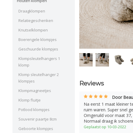
Houten klompen
Draagklompen
Relatiegeschenken
Knutselklompen
Boerengele klompjes
Geschuurde klompjes
Klompsleutelhangers 1
klomp
Klomp sleutelhanger 2
klompjes
Reviews
Klompmagneetjes
Door Beau
Klomp fluitje
Na eerst 1 maat kleiner t
Potlood klompjes
ruim waren. Super snel g
Omgeruild voor maat 37, z
Souvenir paartje 8cm
Normaal draag ik schoe
Geplaatst op 10-03-2022
Geboorte klompjes