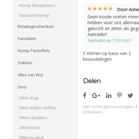
Klomp flesopeners
Door Annel
Spaarpot klomp
Geen koude voeten meer! 
hebben voor ons allemaal 
Relatiegeschenken
gekocht en zitten als gego
Aanrader!
Sandalen
Geplaatst op 17-01-2021
Klomp Pantoffels
5
sterren op basis van
2
beoordelingen
Sokken
Alles van Wol
Delen
Dina
DINA clogs
Aan verlanglijst toevoegen
/
DINA wollen sloffen
Afdrukken
DINA sandalen
DINA heels
DINA medical