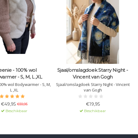
enie - 100% wol
Sjaal/omslagdoek Starry Night -
armer - S, M, L ,XL
Vincent van Gogh
00% wol Bodywarmer - S, M,
Sjaal/omslagdoek Starry Night - Vincent
L ,XL
van Gogh
€49,95
€19,95
€59,95
Beschikbaar
Beschikbaar