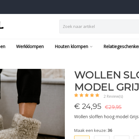
pen
Werkklompen
Houten klompen
Relatiegeschenke
WOLLEN SL
MODEL GRIJ
2 Review(s)
€
24,95
€29,95
Wollen sloffen hoog model Grijs
Maak een keuze:
36