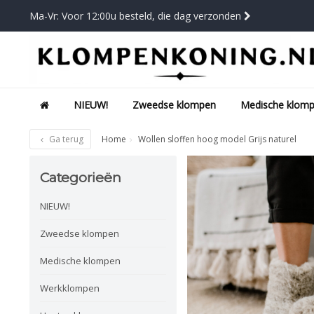
Ma-Vr: Voor 12:00u besteld, die dag verzonden
NIEUW!
Zweedse klompen
Medische klom
Ga terug
Home
Wollen sloffen hoog model Grijs naturel
Categorieën
NIEUW!
Zweedse klompen
Medische klompen
Werkklompen