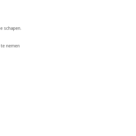
s
se schapen.
r te nemen