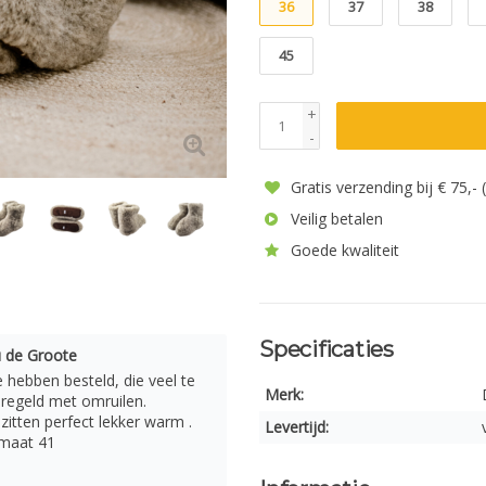
36
37
38
45
+
-
Gratis verzending bij € 75,-
Veilig betalen
Goede kwaliteit
Specificaties
 de Groote
e hebben besteld, die veel te
Merk:
eregeld met omruilen.
itten perfect lekker warm .
Levertijd:
nmaat 41