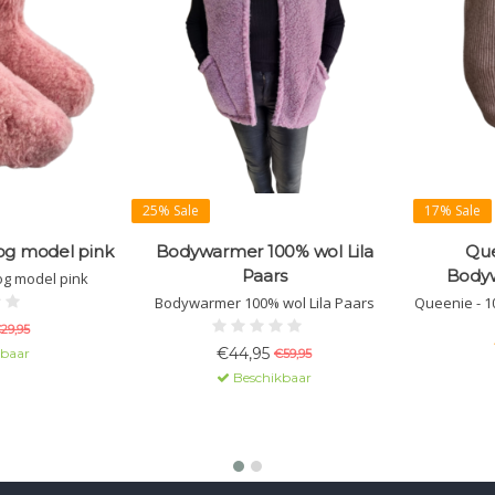
25% Sale
17% Sale
og model pink
Bodywarmer 100% wol Lila
Que
Paars
Bodyw
og model pink
Bodywarmer 100% wol Lila Paars
Queenie - 1
29,95
€44,95
kbaar
€59,95
Beschikbaar