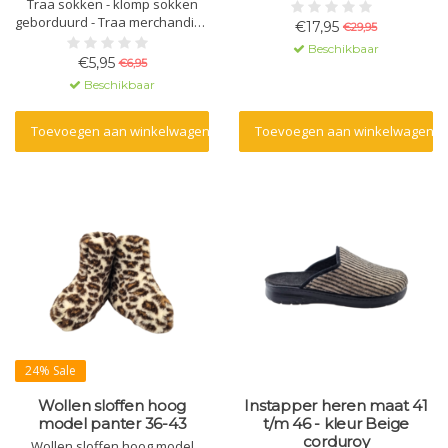
Traa sokken - klomp sokken
geborduurd - Traa merchandise
€17,95
€29,95
- 36-41/42-46 - zwart of wit
Beschikbaar
€5,95
€6,95
Beschikbaar
Toevoegen aan winkelwagen
Toevoegen aan winkelwagen
24% Sale
Wollen sloffen hoog
Instapper heren maat 41
model panter 36-43
t/m 46 - kleur Beige
corduroy
Wollen sloffen hoog model