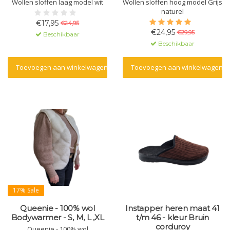
Wollen sloffen laag model wit
Wollen sloffen hoog model Grijs
naturel
€17,95
€24,95
€24,95
€29,95
Beschikbaar
Beschikbaar
Toevoegen aan winkelwagen
Toevoegen aan winkelwagen
17% Sale
Queenie - 100% wol
Instapper heren maat 41
Bodywarmer - S, M, L ,XL
t/m 46 - kleur Bruin
corduroy
Queenie - 100% wol