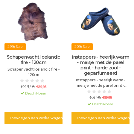
29% Sale
50% Sale
Schapenvacht Icelandic
instappers - heerlijk warm
fire - 120cm
- meisje met de parel
print - harde zool -
Schapenvacht Icelandic fire -
geparfumeerd
120cm
instappers - heerlijk warm -
meisje met de parel print -
€49,95
€69,95
harde zool - geparfumeerd
Beschikbaar
€9,95
€19,95
Beschikbaar
Toevoegen aan winkelwagen
Toevoegen aan winkelwagen