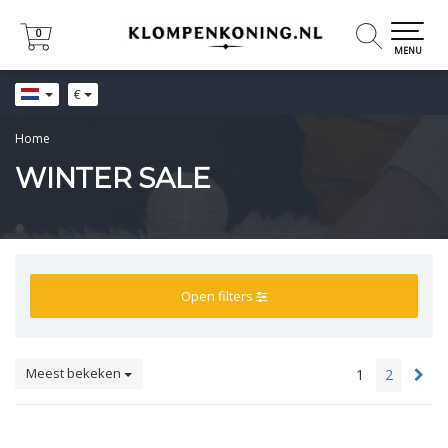
0
0
MENU
€
Home
WINTER SALE
Open filters
Meest bekeken
1
2