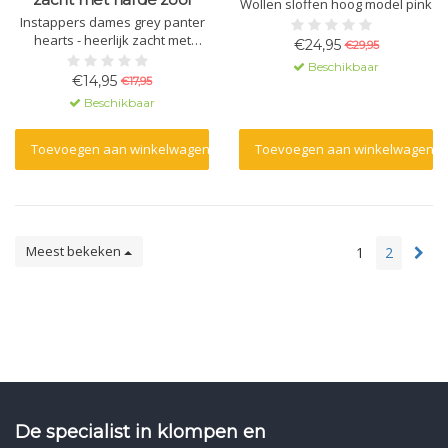
Wollen sloffen hoog model pink
Instappers dames grey panter
hearts - heerlijk zacht met
€24,95
€29,95
harde zool
Beschikbaar
€14,95
€17,95
Beschikbaar
Toevoegen aan winkelwagen
Toevoegen aan winkelwagen
Meest bekeken
1
2
De specialist in klompen en