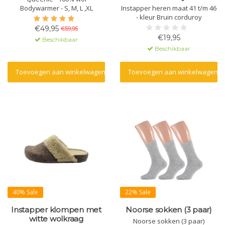
Bodywarmer - S, M, L ,XL
Instapper heren maat 41 t/m 46
- kleur Bruin corduroy
€49,95
€59,95
€19,95
Beschikbaar
Beschikbaar
Toevoegen aan winkelwagen
Toevoegen aan winkelwagen
40% Sale
22% Sale
Instapper klompen met
Noorse sokken (3 paar)
witte wolkraag
Noorse sokken (3 paar)