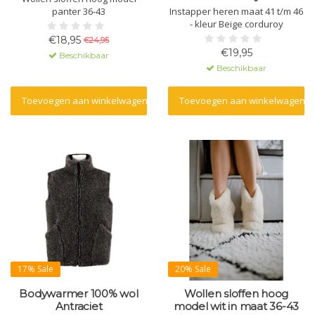
panter 36-43
Instapper heren maat 41 t/m 46
- kleur Beige corduroy
€18,95
€24,95
€19,95
Beschikbaar
Beschikbaar
Toevoegen aan winkelwagen
Toevoegen aan winkelwagen
17% Sale
20% Sale
Bodywarmer 100% wol
Wollen sloffen hoog
Antraciet
model wit in maat 36-43