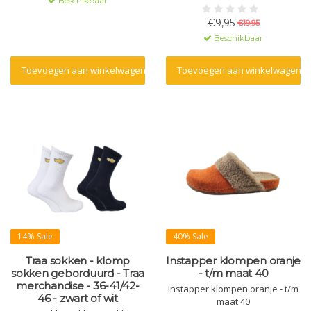
Beschikbaar
€9,95
€19,95
Beschikbaar
Toevoegen aan winkelwagen
Toevoegen aan winkelwagen
14% Sale
40% Sale
Traa sokken - klomp
Instapper klompen oranje
sokken geborduurd - Traa
- t/m maat 40
merchandise - 36-41/42-
Instapper klompen oranje - t/m
46 - zwart of wit
maat 40