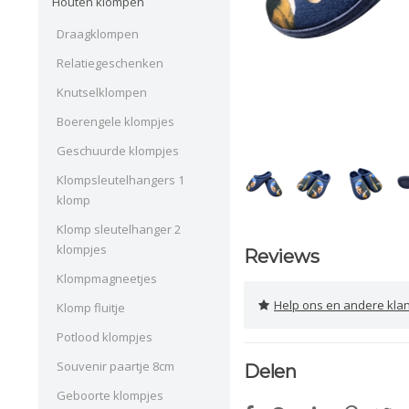
Houten klompen
Draagklompen
Relatiegeschenken
Knutselklompen
Boerengele klompjes
Geschuurde klompjes
Klompsleutelhangers 1
klomp
Klomp sleutelhanger 2
klompjes
Reviews
Klompmagneetjes
Help ons en andere klanten 
Klomp fluitje
Potlood klompjes
Souvenir paartje 8cm
Delen
Geboorte klompjes