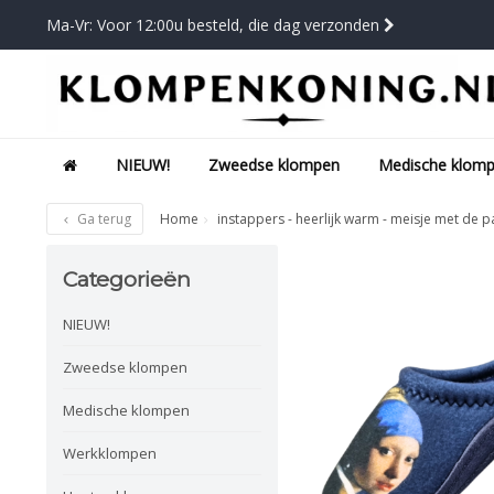
Ma-Vr: Voor 12:00u besteld, die dag verzonden
NIEUW!
Zweedse klompen
Medische klom
Ga terug
Home
instappers - heerlijk warm - meisje met de p
Categorieën
NIEUW!
Zweedse klompen
Medische klompen
Werkklompen