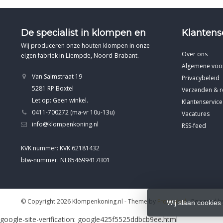
De specialist in klompen en
Klantens
Wij produceren onze houten klompen in onze
Over ons
eigen fabriek in Liempde, Noord-Brabant.
Algemene voo
Van Salmstraat 19
Privacybeleid
5281 RP Boxtel
Verzenden & r
Let op: Geen winkel.
Klantenservice
0411-700272 (ma-vr 10u-13u)
Vacatures
info@klompenkoning.nl
RSS-feed
KVK nummer: KVK 62181432
btw-nummer: NL854699417B01
© Copyright 2026 Klompenkoning.nl
- Theme by
Frontlabel
- Powered 
Wij slaan cookies
google-site-verification: google425f5525ddbcb9ee.html