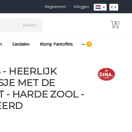
Registreren
|
Inloggen
€
0
Zoeken
n
Sandalen
Klomp Pantoffels
 - HEERLIJK
SJE MET DE
T - HARDE ZOOL -
EERD