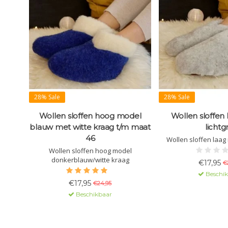
28% Sale
28% Sale
Wollen sloffen hoog model
Wollen sloffen
blauw met witte kraag t/m maat
lichtgr
46
Wollen sloffen laag 
Wollen sloffen hoog model
donkerblauw/witte kraag
€17,95
€
Beschi
€17,95
€24,95
Beschikbaar