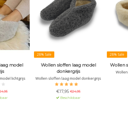
28% Sale
28% Sale
 laag model
Wollen sloffen laag model
Wollen s
ijs
donkergrijs
Wollen 
model lichtgrijs
Wollen sloffen laag model donkergrijs
€17,95
24,95
€24,95
kbaar
Beschikbaar