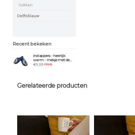
Sokken
Delftsblauw
Recent bekeken
instappers - heerlijk
warm - meisje met de
parel print - harde zool -
€9,95
€19,95
geparfumeerd
Gerelateerde producten