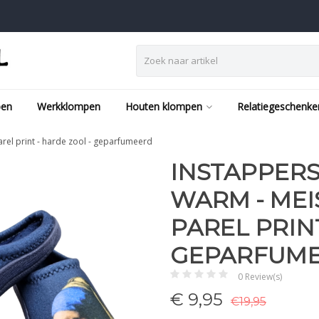
pen
Werkklompen
Houten klompen
Relatiegeschenke
arel print - harde zool - geparfumeerd
INSTAPPERS
WARM - MEI
PAREL PRIN
GEPARFUM
0 Review(s)
€
9,95
€19,95