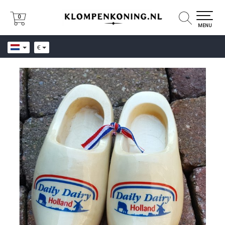
0
0
MENU
€