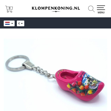
0
0
MENU
€