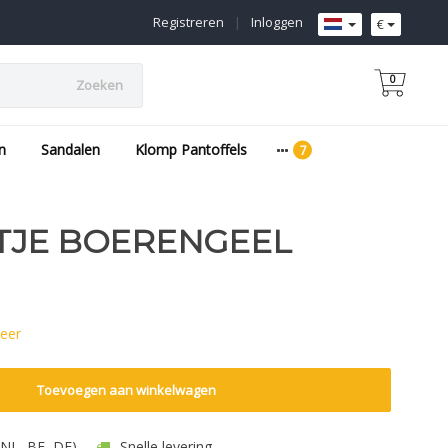
Registreren
|
Inloggen
€
0
Zoeken
n
Sandalen
Klomp Pantoffels
TJE BOERENGEEL
eer
Toevoegen aan winkelwagen
 (NL, BE, DE)
Snelle levering