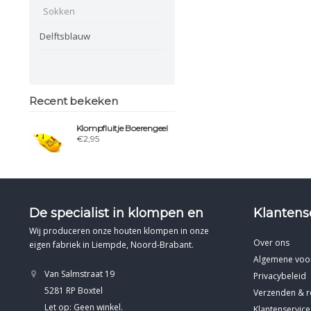
Sokken
Delftsblauw
Recent bekeken
Klompfluitje Boerengeel
€2,95
De specialist in klompen en
Klantens
Wij produceren onze houten klompen in onze
Over ons
eigen fabriek in Liempde, Noord-Brabant.
Algemene voo
Van Salmstraat 19
Privacybeleid
5281 RP Boxtel
Verzenden & r
Let op: Geen winkel.
Klantenservice