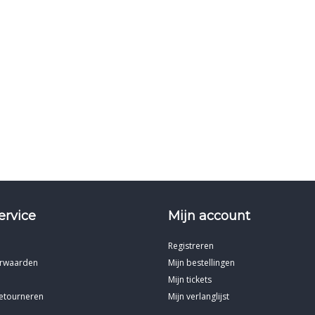
ervice
Mijn account
Registreren
rwaarden
Mijn bestellingen
Mijn tickets
etourneren
Mijn verlanglijst