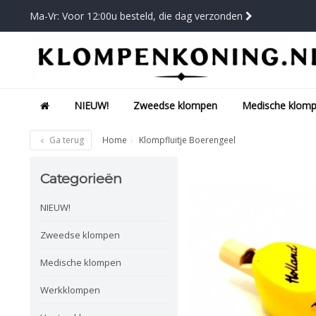
Ma-Vr: Voor 12:00u besteld, die dag verzonden
NIEUW!
Zweedse klompen
Medische klom
Ga terug
Home
Klompfluitje Boerengeel
Categorieën
NIEUW!
Zweedse klompen
Medische klompen
Werkklompen