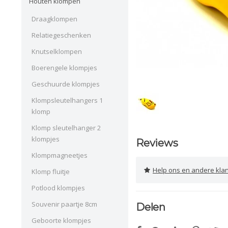
Houten klompen
Draagklompen
Relatiegeschenken
Knutselklompen
Boerengele klompjes
Geschuurde klompjes
Klompsleutelhangers 1
klomp
Klomp sleutelhanger 2
klompjes
Reviews
Klompmagneetjes
Help ons en andere klanten 
Klomp fluitje
Potlood klompjes
Souvenir paartje 8cm
Delen
Geboorte klompjes