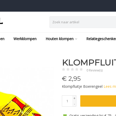
pen
Werkklompen
Houten klompen
Relatiegeschenke
KLOMPFLUI
0 Review(s)
€
2,95
Klompfluitje Boerengeel
Lees m
+
-
Gratis verzending bij € 75,-