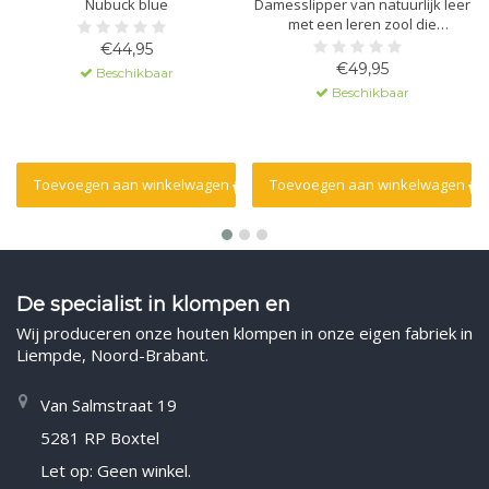
Nubuck blue
Damesslipper van natuurlijk leer
met een leren zool die
massagegel bevat. De zool is
€44,95
gemaakt van polyurethaan met
€49,95
Beschikbaar
een antislipnop. De bovenkant is
Beschikbaar
voorzien van een
klittenbandsluiting voor een
goede pasvorm.
Toevoegen aan winkelwagen
Toevoegen aan winkelwagen
De specialist in klompen en
Wij produceren onze houten klompen in onze eigen fabriek in
Liempde, Noord-Brabant.
Van Salmstraat 19
5281 RP Boxtel
Let op: Geen winkel.