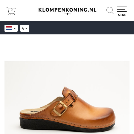
0
0
MENU
€