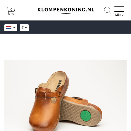
0
0
MENU
€