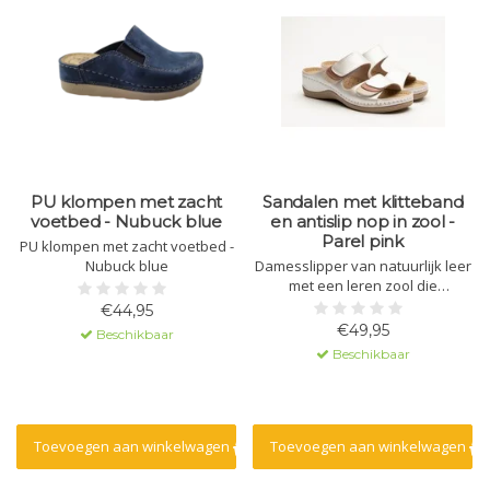
PU klompen met zacht
Sandalen met klitteband
voetbed - Nubuck blue
en antislip nop in zool -
Parel pink
PU klompen met zacht voetbed -
Nubuck blue
Damesslipper van natuurlijk leer
met een leren zool die
massagegel bevat. De zool is
€44,95
gemaakt van polyurethaan met
€49,95
Beschikbaar
een antislipnop. De bovenkant is
Beschikbaar
voorzien van een
klittenbandsluiting voor een
goede pasvorm.
Toevoegen aan winkelwagen
Toevoegen aan winkelwagen