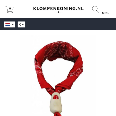
0
0
MENU
€