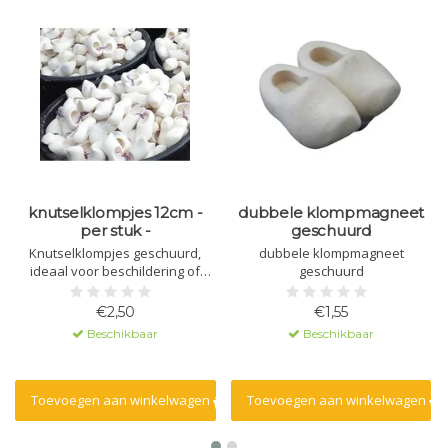
knutselklompjes 12cm -
dubbele klompmagneet
per stuk -
geschuurd
Knutselklompjes geschuurd,
dubbele klompmagneet
ideaal voor beschildering of
geschuurd
andere knutselwerkzaamheden
€2,50
€1,55
Beschikbaar
Beschikbaar
Toevoegen aan winkelwagen
Toevoegen aan winkelwagen