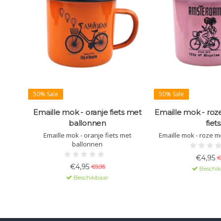
50% Sale
50% Sale
Emaille mok - oranje fiets met
Emaille mok - roz
ballonnen
fiets
Emaille mok - oranje fiets met
Emaille mok - roze me
ballonnen
€4,95
€
€4,95
€9,95
Beschi
Beschikbaar