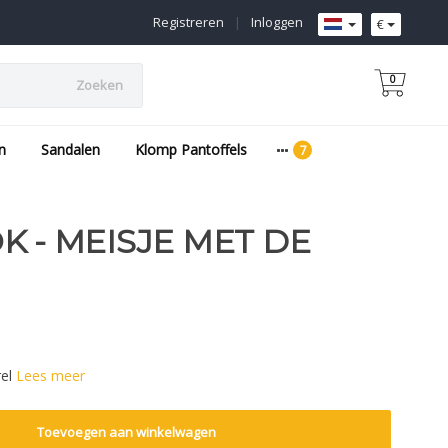
Registreren
|
Inloggen
€
0
Zoeken
n
Sandalen
Klomp Pantoffels
K - MEISJE MET DE
rel
Lees meer
Toevoegen aan winkelwagen