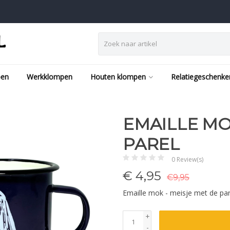
pen
Werkklompen
Houten klompen
Relatiegeschenke
EMAILLE MO
PAREL
0 Review(s)
€
4,95
€9,95
Emaille mok - meisje met de pa
+
-