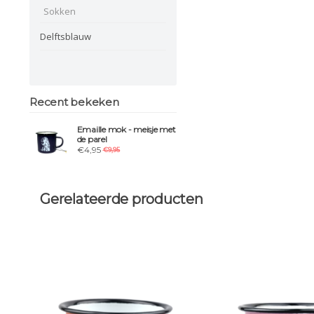
Sokken
Delftsblauw
Recent bekeken
Emaille mok - meisje met
de parel
€4,95
€9,95
Gerelateerde producten