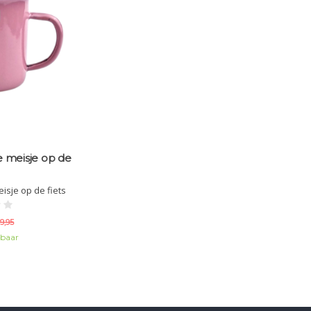
e meisje op de
isje op de fiets
9,95
kbaar