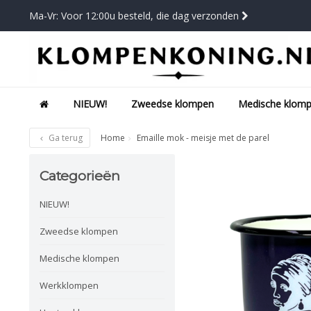
Ma-Vr: Voor 12:00u besteld, die dag verzonden
NIEUW!
Zweedse klompen
Medische klom
Ga terug
Home
Emaille mok - meisje met de parel
Categorieën
NIEUW!
Zweedse klompen
Medische klompen
Werkklompen