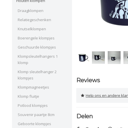
Houten klompen
Draagklompen
Relatiegeschenken
Knutselklompen
Boerengele klompjes
Geschuurde klompjes
Klompsleutelhangers 1
klomp
Klomp sleutelhanger 2
klompjes
Reviews
Klompmagneetjes
Help ons en andere klanten 
Klomp fluitje
Potlood klompjes
Souvenir paartje 8cm
Delen
Geboorte klompjes